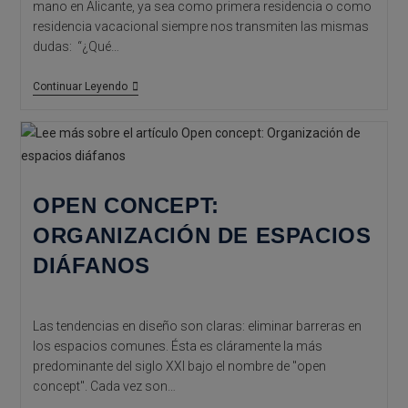
mano en Alicante, ya sea como primera residencia o como
residencia vacacional siempre nos transmiten las mismas
dudas: “¿Qué…
Segunda
Continuar Leyendo
Residencia
En
La
Costa
De
Alicante:
Que
OPEN CONCEPT:
Necesitas
Saber
ORGANIZACIÓN DE ESPACIOS
DIÁFANOS
Las tendencias en diseño son claras: eliminar barreras en
los espacios comunes. Ésta es cláramente la más
predominante del siglo XXI bajo el nombre de "open
concept". Cada vez son…