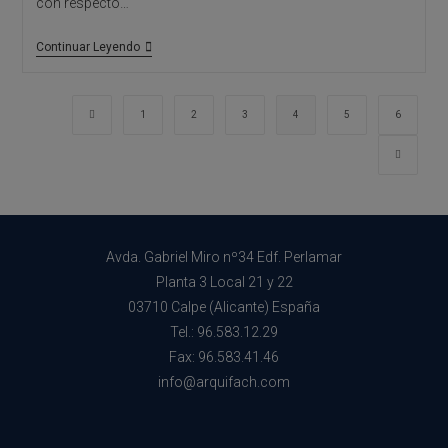
con respecto…
Cómo
Continuar Leyendo
Diseñar
En
Terrenos
Con
Ir a la página anterior
1
2
3
4
5
6
Desnivel
Ir a la 
Avda. Gabriel Miro nº34 Edf. Perlamar
Planta 3 Local 21 y 22
03710 Calpe (Alicante) España
Tel.: 96.583.12.29
Fax: 96.583.41.46
info@arquifach.com