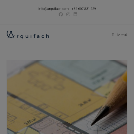
Ir
info@arquifach.com
|
+34 607 831 229
al
contenido
Menú