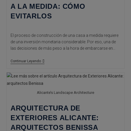
A LA MEDIDA: CÓMO
EVITARLOS
El proceso de construcción de una casa a medida requiere
de una inversión monetaria considerable. Por eso, una de
las decisiones de más peso a la hora de embarcarse en…
Sobrecostes
Continuar Leyendo
En
La
Construcción
De
Tu
Casa
Alicante’s Landscape Architecture
A
La
Medida:
ARQUITECTURA DE
Cómo
Evitarlos
EXTERIORES ALICANTE:
ARQUITECTOS BENISSA