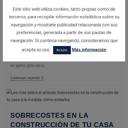
ARQUITECTOS BENISSA:
Este sitio web utiliza cookies, tanto propias como de
VIVIENDA INTELIGENTE CON
terceros, para recopilar información estadística sobre su
navegación y mostrarle publicidad relacionada con sus
DOMÓTICA
preferencias, generada a partir de sus pautas de
navegación. Si continúa navegando, consideramos que
La evolución de la tecnología ha tenido influencia en todas
acepta su uso.
Más información
Acepto
las áreas la sociedad, haciéndose indispensable en
nuestras actividades diarias. El área de la construcción no
es ajena, gracias a…
Arquitectos
Continuar Leyendo
Benissa:
Vivienda
Inteligente
Con
Domótica
SOBRECOSTES EN LA
CONSTRUCCIÓN DE TU CASA