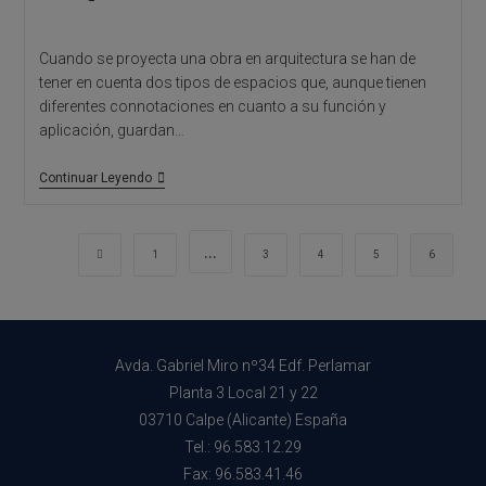
Cuando se proyecta una obra en arquitectura se han de
tener en cuenta dos tipos de espacios que, aunque tienen
diferentes connotaciones en cuanto a su función y
aplicación, guardan…
Arquitectura
Continuar Leyendo
De
Exteriores
Alicante:
Arquitectos
…
Ir a la página anterior
1
3
4
5
6
Benissa
Avda. Gabriel Miro nº34 Edf. Perlamar
Planta 3 Local 21 y 22
03710 Calpe (Alicante) España
Tel.: 96.583.12.29
Fax: 96.583.41.46