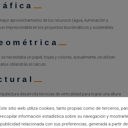
ráfica
un mejor aprovechamiento de los recursos (agua, iluminación y
n imprescindible en los proyectos bioclimáticos y sostenibles.
eométrica
 se necesitaba un papel, hojas y colores, actualmente, se utilizan
atos obtendrás el cálculo.
ctural
arquitectura desarrolla técnicas de verticalidad para lograr una altura
ee.
Este sitio web utiliza cookies, tanto propias como de terceros, par
recopilar información estadística sobre su navegación y mostrarl
publicidad relacionada con sus preferencias, generada a partir de