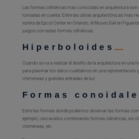
Las formas cilíndricas más conocidas en arquitectura son 
tomadas en cuenta. Entre las obras arquitectónicas más re
esfera de Epcot Center en Orlando, el Museo Dalí en Figueres 
juegos con estas formas cilíndricas.
Hiperboloides
Cuando se va a realizar el diseño de la arquitectura en una 
para plasmar los datos cualitativos en una representación 
chimeneas y grandes entradas de luz.
Formas conoidale
Entre las formas donde podemos observar las formas conoid
ejemplo, rascacielos combinando formas cilíndricas, sin ol
chimeneas, etc.