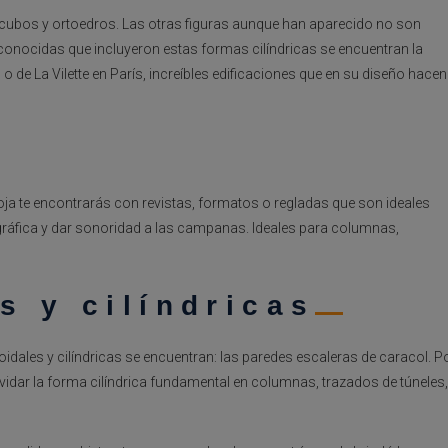
cubos y ortoedros. Las otras figuras aunque han aparecido no son
conocidas que incluyeron estas formas cilíndricas se encuentran la
o de La Vilette en París, increíbles edificaciones que en su diseño hacen
hoja te encontrarás con revistas, formatos o regladas que son ideales
gráfica y dar sonoridad a las campanas. Ideales para columnas,
s y cilíndricas
ales y cilíndricas se encuentran: las paredes escaleras de caracol. P
vidar la forma cilíndrica fundamental en columnas, trazados de túneles,