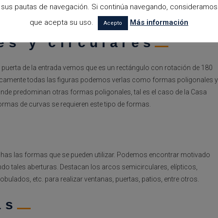
ste hecho tiene el objetivo de presentar mayor armonía, simetría y
sus pautas de navegación. Si continúa navegando, consideramos
que acepta su uso.
Más información
Acepto
es y circulares
puerta de la entrada vemos que es un rectángulo con rotación de 180
icamente todas las figuras podemos verlas como formas poligonales y
onde predominan otras formas poligonales, tal es el caso de la Casa
formas de curvas se requieren este tipo de formas.
uchas las formas que se pueden utilizar. Podemos encontrar motivado
o tales aberturas. Destacan los arcos semicirculares, elípticos,
obulados, etc. para realizar ventanas, puertas, patios, entre otros.
as