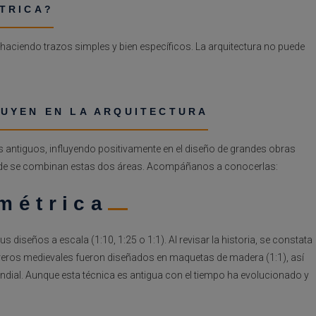
TRICA?
 haciendo trazos simples y bien específicos. La arquitectura no puede
UYEN EN LA ARQUITECTURA
os antiguos, influyendo positivamente en el diseño de grandes obras
onde se combinan estas dos áreas. Acompáñanos a conocerlas:
métrica
s diseños a escala (1:10, 1:25 o 1:1). Al revisar la historia, se constata
dreros medievales fueron diseñados en maquetas de madera (1:1), así
ial. Aunque esta técnica es antigua con el tiempo ha evolucionado y