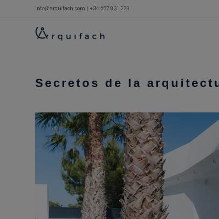
Ir
info@arquifach.com
|
+34 607 831 229
al
contenido
Secretos de la arquitect