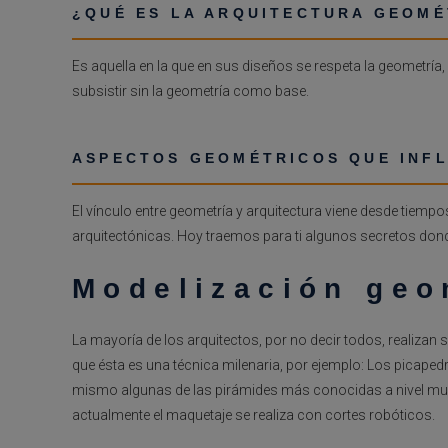
¿QUÉ ES LA ARQUITECTURA GEOMÉ
Es aquella en la que en sus diseños se respeta la geometría,
subsistir sin la geometría como base.
ASPECTOS GEOMÉTRICOS QUE INFL
El vínculo entre geometría y arquitectura viene desde tiemp
arquitectónicas. Hoy traemos para ti algunos secretos d
Modelización geo
La mayoría de los arquitectos, por no decir todos, realizan su
que ésta es una técnica milenaria, por ejemplo: Los picape
mismo algunas de las pirámides más conocidas a nivel mund
actualmente el maquetaje se realiza con cortes robóticos.