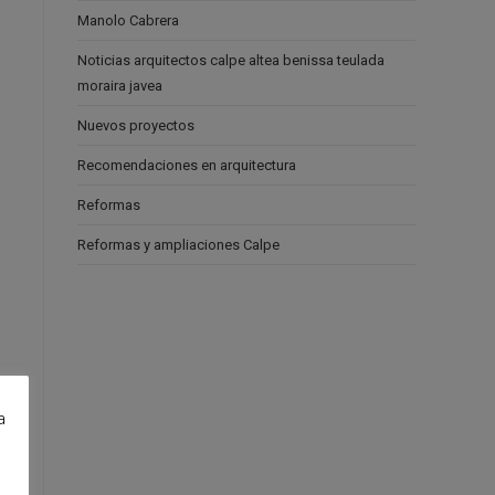
Manolo Cabrera
Noticias arquitectos calpe altea benissa teulada
moraira javea
Nuevos proyectos
Recomendaciones en arquitectura
Reformas
Reformas y ampliaciones Calpe
a
e