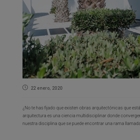
Publicación
22 enero, 2020
de
la
entrada:
¿No te has fijado que existen obras arquitectónicas que e
arquitectura es una ciencia multidisciplinar donde convergen
nuestra disciplina que se puede encontrar una rama llamad