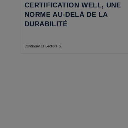
CERTIFICATION WELL, UNE
NORME AU-DELÀ DE LA
DURABILITÉ
Certification
Continuer La Lecture
WELL,
Une
Norme
Au-
Delà
De
La
Durabilité