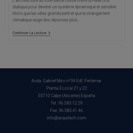
L'architecture du XXIe siècle cesse d'être un exercice
statique pour devenir un système dynamique et sensible.
Alors que les villes grandissent et que le changement
climatique exige des réponses plus…
Matériaux
Continuer La Lecture
Intelligents
:
La
Nouvelle
Frontière
De
L’architecture
Vivante
Avda. Gabriel Miro nº34 Edf. Perlamar
Planta 3 Local 21 y 22
03710 Calpe (Alicante) España
Tel.: 96.583.12.29
Fax: 96.583.41.46
info@arquifach.com