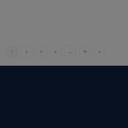
…
Aller à la page 
1
2
3
4
19