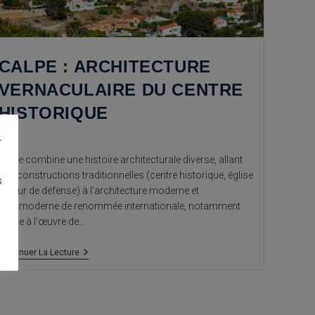
CALPE : ARCHITECTURE
VERNACULAIRE DU CENTRE
HISTORIQUE
r
Calpe combine une histoire architecturale diverse, allant
des constructions traditionnelles (centre historique, église
s
et tour de défense) à l'architecture moderne et
postmoderne de renommée internationale, notamment
grâce à l'œuvre de…
Calpe
Continuer La Lecture
:
Architecture
Vernaculaire
Du
Centre