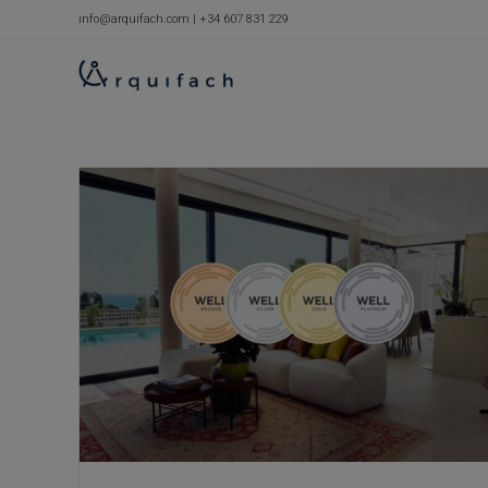
Skip
info@arquifach.com
|
+34 607 831 229
to
content