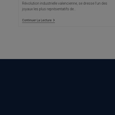
Révolution industrielle valencienne, se dresse l'un des
joyaux les plus représentatifs de…
Usine
Continuer La Lecture
Agres,
Alcoy
:
Modernisme
Industriel,
Architecture
Alicante