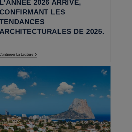
L’ANNÉE 2026 ARRIVE,
CONFIRMANT LES
TENDANCES
ARCHITECTURALES DE 2025.
L’année
Continuer La Lecture
2026
Arrive,
Confirmant
Les
Tendances
Architecturales
De
2025.