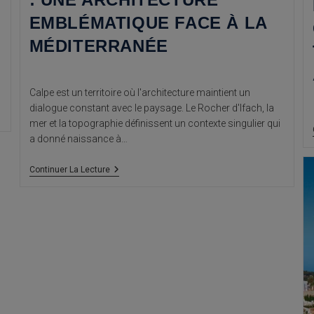
EMBLÉMATIQUE FACE À LA
MÉDITERRANÉE
Calpe est un territoire où l'architecture maintient un
dialogue constant avec le paysage. Le Rocher d'Ifach, la
mer et la topographie définissent un contexte singulier qui
a donné naissance à…
L’Amphithéâtre
Continuer La Lecture
De
Calpe
:
Une
Architecture
Emblématique
Face
À
La
Méditerranée