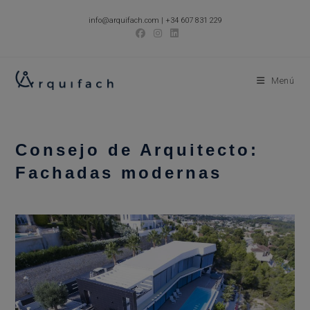
Ir
info@arquifach.com
|
+34 607 831 229
al
contenido
Menú
Consejo de Arquitecto:
Fachadas modernas