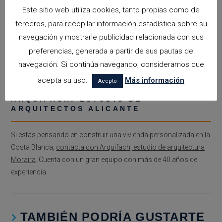
Este sitio web utiliza cookies, tanto propias como de
terceros, para recopilar información estadística sobre su
navegación y mostrarle publicidad relacionada con sus
preferencias, generada a partir de sus pautas de
navegación. Si continúa navegando, consideramos que
acepta su uso.
Más información
Acepto
ARQUIFACH: ESTUDIO DE
ARQUITECTOS ALICANTE
Si estás pensando en construir una vivienda personalizada en la
Costa Blanca,
contacta con Arquifach, estudio de arquitectura
Moraira
. Cuenta con un gran equipo con más de 40 años de
experiencia.
TAMBIÉN PODRÍA GUSTARTE