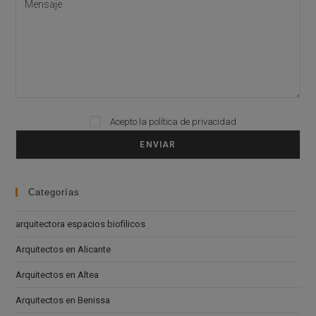
Please leave this field empty.
Acepto la
política de privacidad
Categorías
arquitectora espacios biofilicos
Arquitectos en Alicante
Arquitectos en Altea
Arquitectos en Benissa