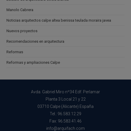
Manolo Cabrera
Noticias arquitectos calpe altea benissa teulada moraira javea
Nuevos proyectos
Recomendaciones en arquitectura
Reformas
Reformas y ampliaciones Calpe
Avda. Gabriel Miro nº34 Edf. Perlamar
Planta 3 Local 21 y 22
03710 Calpe (Alicante) España
Tel.: 96.583.12.29
Fax: 96.583.41.46
info@arquifach.com