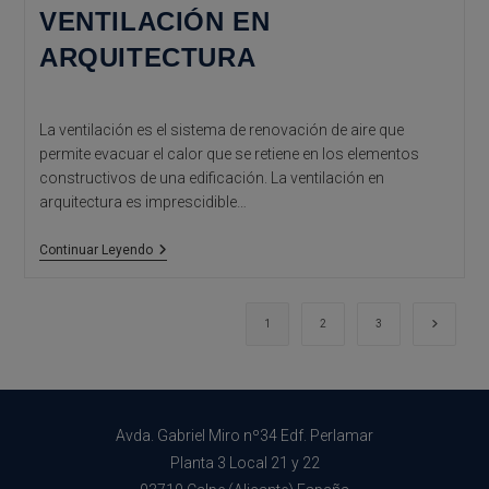
Clave
VENTILACIÓN EN
ARQUITECTURA
La ventilación es el sistema de renovación de aire que
permite evacuar el calor que se retiene en los elementos
constructivos de una edificación. La ventilación en
arquitectura es imprescidible…
Ventilación
Continuar Leyendo
En
Arquitectura
Ir a la 
1
2
3
Avda. Gabriel Miro nº34 Edf. Perlamar
Planta 3 Local 21 y 22