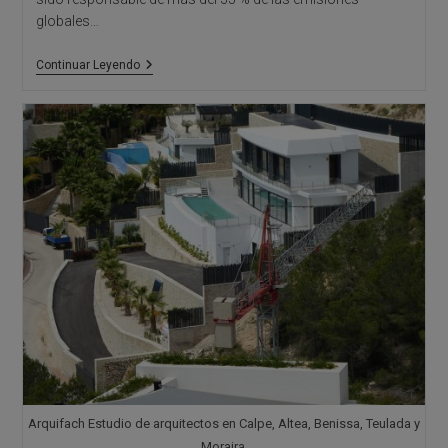
globales…
Materiales
Continuar Leyendo
Eco-
Innovadores:
La
Nueva
Revolución
De
La
Construcción
Sostenible
Arquifach Estudio de arquitectos en Calpe, Altea, Benissa, Teulada y
Moraira.