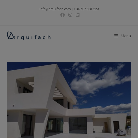
Ir
info@arquifach.com
|
+34 607 831 229
al
contenido
Menú