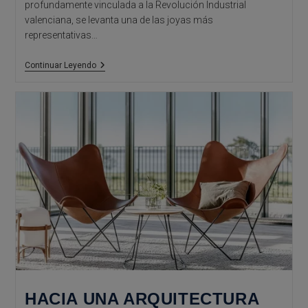
profundamente vinculada a la Revolución Industrial
valenciana, se levanta una de las joyas más
representativas…
Fábrica
Continuar Leyendo
Agres,
Alcoy:
Modernismo
Industrial,
Arquitectura
Alicante
HACIA UNA ARQUITECTURA