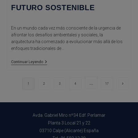
FUTURO SOSTENIBLE
En un mundo cada vez más consciente de la urgencia de
afrontar los desafíos ambientales y sociales, la
arquitectura ha comenzado a evolucionar más allá de los
enfoques tradicionales de…
La
Continuar Leyendo
Arquitectura
Regenerativa:
Un
Nuevo
…
Ir a la 
1
2
3
4
17
Paradigma
Para
Un
Futuro
Sostenible
Avda. Gabriel Miro nº34 Edf. Perlamar
Planta 3 Local 21 y 22
03710 Calpe (Alicante) España