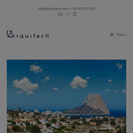
Ir
info@arquifach.com
|
+34 607 831 229
al
contenido
Menú