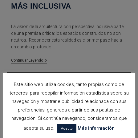
MÁS INCLUSIVA
La visión de la arquitectura con perspectiva inclusiva parte
de una premisa crítica: los espacios construidos no son
neutros. Reconocer esta realidad es el primer paso hacia
un cambio profundo:…
Hacia
Continuar Leyendo
Una
Arquitectura
Más
Inclusiva
Este sitio web utiliza cookies, tanto propias como de
terceros, para recopilar información estadística sobre su
navegación y mostrarle publicidad relacionada con sus
preferencias, generada a partir de sus pautas de
navegación. Si continúa navegando, consideramos que
acepta su uso.
Más información
Acepto