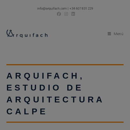
Ir
info@arquifach.com
|
+34 607 831 229
al
contenido
Menú
ARQUIFACH,
ESTUDIO DE
ARQUITECTURA
CALPE