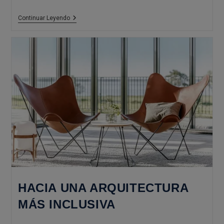
Materiales
Continuar Leyendo
Inteligentes:
La
Nueva
Frontera
De
La
Arquitectura
Viva
HACIA UNA ARQUITECTURA
MÁS INCLUSIVA