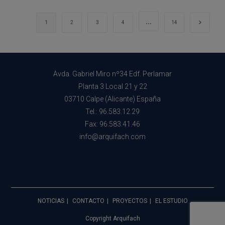
Biofílico
Y
El
…
Ir a la 
1
2
3
4
14
Bienestar
Emocional
Avda. Gabriel Miro nº34 Edf. Perlamar
Planta 3 Local 21 y 22
03710 Calpe (Alicante) España
Tel.: 96.583.12.29
Fax: 96.583.41.46
info@arquifach.com
NOTICIAS
CONTACTO
PROYECTOS
EL ESTUDIO
Copyright Arquifach