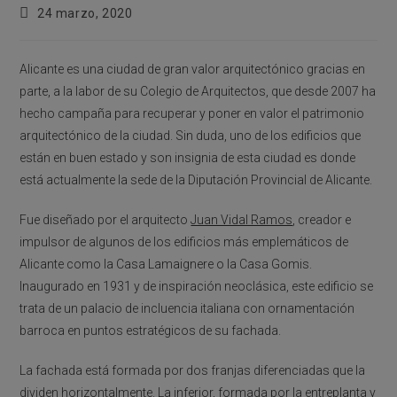
Publicación
24 marzo, 2020
de
la
entrada:
Alicante es una ciudad de gran valor arquitectónico gracias en
parte, a la labor de su Colegio de Arquitectos, que desde 2007 ha
hecho campaña para recuperar y poner en valor el patrimonio
arquitectónico de la ciudad. Sin duda, uno de los edificios que
están en buen estado y son insignia de esta ciudad es donde
está actualmente la sede de la Diputación Provincial de Alicante.
Fue diseñado por el arquitecto
Juan Vidal Ramos
, creador e
impulsor de algunos de los edificios más emplemáticos de
Alicante como la Casa Lamaignere o la Casa Gomis.
Inaugurado en 1931 y de inspiración neoclásica, este edificio se
trata de un palacio de incluencia italiana con ornamentación
barroca en puntos estratégicos de su fachada.
La fachada está formada por dos franjas diferenciadas que la
dividen horizontalmente. La inferior, formada por la entreplanta y