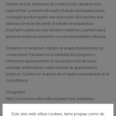
clientes en todo el proceso de construcción, desde el inicio
hasta el final. La misión de nuestro Estudio de Arquitectura es
conseguir que el proyecto sea un proceso fácil que lleve a la
satisfacción total del cliente. El estudio de arquitectura
Arquifach cuenta con una red de proveedores y partners para
gestionar todos los proyectos con profesionalidad y eficacia.
Contacta con Arquifach, estudio de arquitectura Alicante, sin
compromiso. Estudiamos la viabilidad de tu proyecto y
ofrecemos asesoramiento en la construcción de nueva
viviendas unifamiliares o edificaciones de apartamentos
turísticos. Cuenta con el apoyo de un equipo especializado en la
Costa Blanca.
Fotografías:
https://commons.wikimedia.org/wiki/User:Joanbanjo
Este sitio web utiliza cookies, tanto propias como de