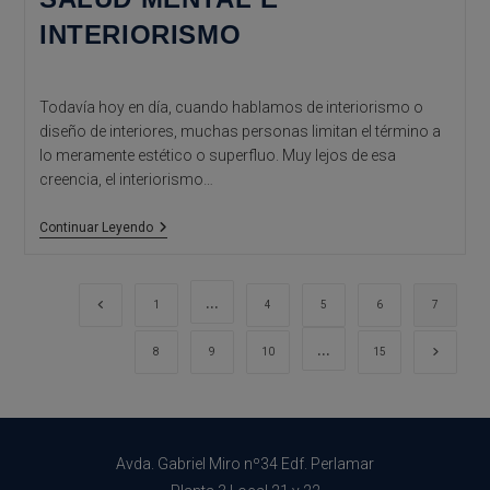
INTERIORISMO
Todavía hoy en día, cuando hablamos de interiorismo o
diseño de interiores, muchas personas limitan el término a
lo meramente estético o superfluo. Muy lejos de esa
creencia, el interiorismo…
Salud
Continuar Leyendo
Mental
E
Interiorismo
…
Ir a la página anterior
1
4
5
6
7
…
Ir a la 
8
9
10
15
Avda. Gabriel Miro nº34 Edf. Perlamar