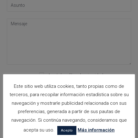
Please leave this field empty.
Acepto la
política de privacidad
Este sitio web utiliza cookies, tanto propias como de
terceros, para recopilar información estadística sobre su
navegación y mostrarle publicidad relacionada con sus
Categorías
preferencias, generada a partir de sus pautas de
arquitectora espacios biofilicos
navegación. Si continúa navegando, consideramos que
acepta su uso.
Más información
Arquitectos en Alicante
Acepto