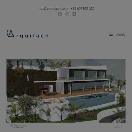
Ir
info@arquifach.com
|
+34 607 831 229
al
contenido
Menú