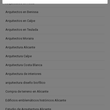
Arquitectos en Altea
Arquitectos en Benissa
Arquitectos en Calpe
Arquitectos en Teulada
Arquitectos Moraira
Arquitectura Alicante
Arquitectura Calpe
Arquitectura Costa Blanca
Arquitectura de interiores
arquitectura diseño biofílico
Compra de terreno en Alicante
Edificios emblemáticos históricos Alicante
Estudio de Arquitectura Alicante