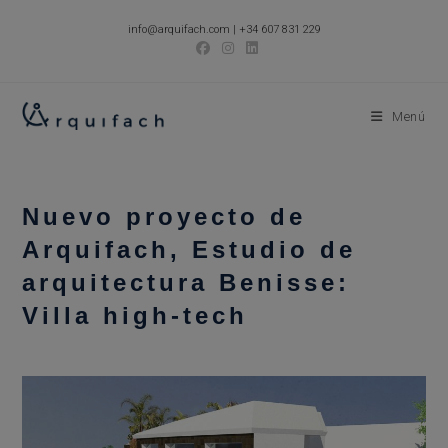
Ir
info@arquifach.com
|
+34 607 831 229
al
contenido
Menú
Nuevo proyecto de
Arquifach, Estudio de
arquitectura Benisse:
Villa high-tech