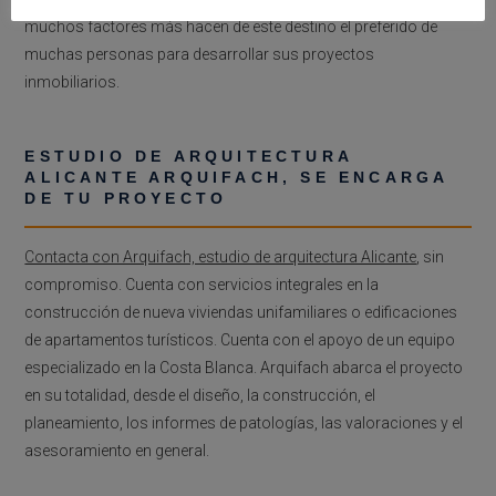
muchos factores más hacen de este destino el preferido de
muchas personas para desarrollar sus proyectos
inmobiliarios.
ESTUDIO DE ARQUITECTURA
ALICANTE ARQUIFACH, SE ENCARGA
DE TU PROYECTO
Contacta con Arquifach, estudio de arquitectura Alicante
, sin
compromiso. Cuenta con servicios integrales en la
construcción de nueva viviendas unifamiliares o edificaciones
de apartamentos turísticos. Cuenta con el apoyo de un equipo
especializado en la Costa Blanca. Arquifach abarca el proyecto
en su totalidad, desde el diseño, la construcción, el
planeamiento, los informes de patologías, las valoraciones y el
asesoramiento en general.