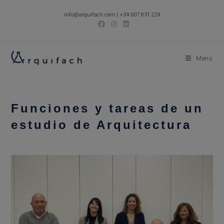
Ir
info@arquifach.com
|
+34 607 831 229
al
contenido
Menú
Funciones y tareas de un
estudio de Arquitectura