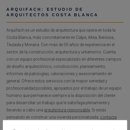
ARQUIFACH: ESTUDIO DE
ARQUITECTOS COSTA BLANCA
Arquifach es un estudio de arquitectura que opera en toda la
Costa Blanca, más concretamente en Calpe, Altea, Benissa,
Teulada y Moraira. Con más de 50 años de experiencia en el
sector de la construcción, arquitectura y urbanismo. Cuenta
con un equipo profesional especializado en diferentes campos
de diseño arquitectónico, construcción, planeamiento,
informes de patologías, valoraciones y asesoramiento en
general. Ofrece estos servicios con la mayor seriedad y
profesionalidad posibles, apoyados por el trabajo de un equipo
humano que permanece siempre a la disposición del cliente
para desarrollar un trabajo que le satisfaga plenamente y
llevando a cabo una
arquitectura responsable
. Si estás
pensando en construir una vivienda personalizada,
contacta
con Arquifach
.