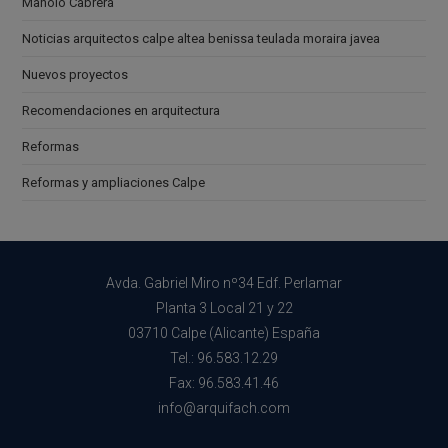
Manolo Cabrera
Noticias arquitectos calpe altea benissa teulada moraira javea
Nuevos proyectos
Recomendaciones en arquitectura
Reformas
Reformas y ampliaciones Calpe
Avda. Gabriel Miro nº34 Edf. Perlamar
Planta 3 Local 21 y 22
03710 Calpe (Alicante) España
Tel.: 96.583.12.29
Fax: 96.583.41.46
info@arquifach.com