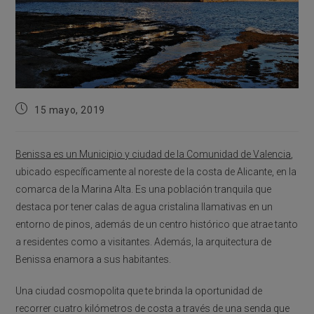
Publicación
15 mayo, 2019
de
la
entrada:
Benissa es un Municipio y ciudad de la Comunidad de Valencia
,
ubicado específicamente al noreste de la costa de Alicante, en la
comarca de la Marina Alta. Es una población tranquila que
destaca por tener calas de agua cristalina llamativas en un
entorno de pinos, además de un centro histórico que atrae tanto
a residentes como a visitantes. Además, la arquitectura de
Benissa enamora a sus habitantes.
Una ciudad cosmopolita que te brinda la oportunidad de
recorrer cuatro kilómetros de costa a través de una senda que