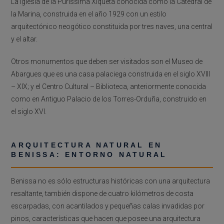
La Iglesia de la Puríssima Xiqueta conocida como la Catedral de
la Marina, construida en el año 1929 con un estilo
arquitectónico neogótico constituida por tres naves, una central
y el altar.
Otros monumentos que deben ser visitados son el Museo de
Abargues que es una casa palaciega construida en el siglo XVIII
– XIX; y el Centro Cultural – Biblioteca, anteriormente conocida
como en Antiguo Palacio de los Torres-Orduña, construido en
el siglo XVI.
ARQUITECTURA NATURAL EN
BENISSA: ENTORNO NATURAL
Benissa no es sólo estructuras históricas con una arquitectura
resaltante, también dispone de cuatro kilómetros de costa
escarpadas, con acantilados y pequeñas calas invadidas por
pinos, características que hacen que posee una arquitectura