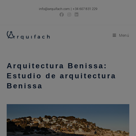
Ir
info@arquifach.com
|
+34 607 831 229
al
contenido
Menú
Arquitectura Benissa:
Estudio de arquitectura
Benissa