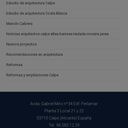
Estudio de arquitectura Calpe
Estudio de arquitectura Costa Blanca
Manolo Cabrera
Noticias arquitectos calpe altea benissa teulada moraira javea
Nuevos proyectos
Recomendaciones en arquitectura
Reformas
Reformas y ampliaciones Calpe
Avda. Gabriel Miro nº34 Edf. Perlamar
Planta 3 Local 21 y 22
03710 Calpe (Alicante) España
Tel.: 96.583.12.29