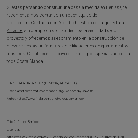
Si estás pensando construir una casa a medida en Benisse, te
recomendamos contar con un buen equipo de
arquitectura.
Contacta con Arquifach, estudio de arquitectura
Alicante
, sin compromiso. Estudiamos la viabilidad de tu
proyecto y ofrecemos asesoramiento en la construcción de
nueva viviendas unifamiliares o edificaciones de apartamentos
turísticos. Cuenta con el apoyo de un equipo especializado en la
toda Costa Blanca.
Foto1: CALA BALADRAR (BENISSA, ALICANTE)
Licencia:https://creativecommons.org/licenses/by-sa/2.0/
Autor: https://www.flickr.com/photos/buscavientos/
Foto 2: Calles Benissa
Licencia:
https://es.wikipedia.org/wiki/Licencia_de_documentaci%C3%B3n_libre_de_GNU