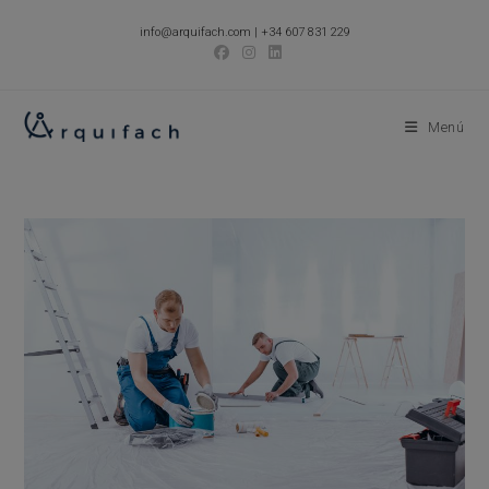
Ir
info@arquifach.com
|
+34 607 831 229
al
contenido
Menú