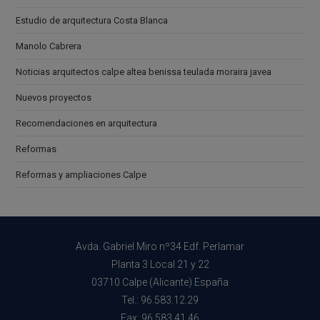
Estudio de arquitectura Costa Blanca
Manolo Cabrera
Noticias arquitectos calpe altea benissa teulada moraira javea
Nuevos proyectos
Recomendaciones en arquitectura
Reformas
Reformas y ampliaciones Calpe
Avda. Gabriel Miro nº34 Edf. Perlamar
Planta 3 Local 21 y 22
03710 Calpe (Alicante) España
Tel.: 96.583.12.29
Fax: 96.583.41.46