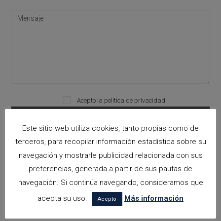
Please leave this field empty.
Acepto la
política de privacidad
Este sitio web utiliza cookies, tanto propias como de
terceros, para recopilar información estadística sobre su
Categorías
navegación y mostrarle publicidad relacionada con sus
preferencias, generada a partir de sus pautas de
arquitectora espacios biofilicos
navegación. Si continúa navegando, consideramos que
Arquitectos en Alicante
acepta su uso.
Más información
Acepto
Arquitectos en Altea