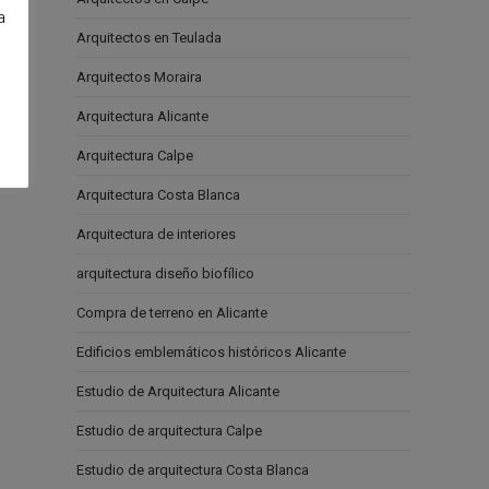
a
Arquitectos en Teulada
e
Arquitectos Moraira
Arquitectura Alicante
Arquitectura Calpe
Arquitectura Costa Blanca
Arquitectura de interiores
arquitectura diseño biofílico
Compra de terreno en Alicante
Edificios emblemáticos históricos Alicante
Estudio de Arquitectura Alicante
Estudio de arquitectura Calpe
Estudio de arquitectura Costa Blanca