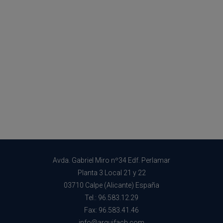
Avda. Gabriel Miro nº34 Edf. Perlamar
Planta 3 Local 21 y 22
03710 Calpe (Alicante) España
Tel.: 96.583.12.29
Fax: 96.583.41.46
info@arquifach.com