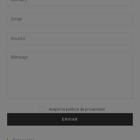
Please leave this field empty.
Acepto la
política de privacidad