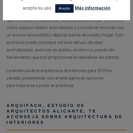
Cada detalle cuenta, por eso, en 2019 no sólo la vista es el
acepta su uso.
Más información
Acepto
sentido protagonista, el olfato será un aliado para conseguir
que los espacios transmitan nuestras preferencias. Se conoce
como espacio interior aromatizado y consiste en envolver con
un aroma característico algunas partes de nuestro hogar. Este
aroma se puede conseguir a través del uso de velas
aromatizadas, esencias en aceites, incienso o usando las
herramientas que nos proporciona la naturaleza: las plantas.
La tendencia de la arquitectura de interiores para 2019 es
variada, presentando una amplia gama de opciones
para inspirarse y poner en prácticas.
ARQUIFACH, ESTUDIO DE
ARQUITECTOS ALICANTE, TE
ACONSEJA SOBRE ARQUITECTURA DE
INTERIORES