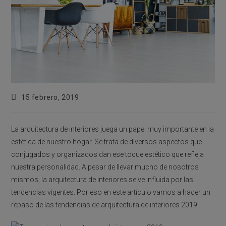
Publicación
15 febrero, 2019
de
la
entrada:
La arquitectura de interiores juega un papel muy importante en la
estética de nuestro hogar. Se trata de diversos aspectos que
conjugados y organizados dan ese toque estético que refleja
nuestra personalidad. A pesar de llevar mucho de nosotros
mismos, la arquitectura de interiores se ve influida por las
tendencias vigentes. Por eso en este artículo vamos a hacer un
repaso de las tendencias de arquitectura de interiores 2019.