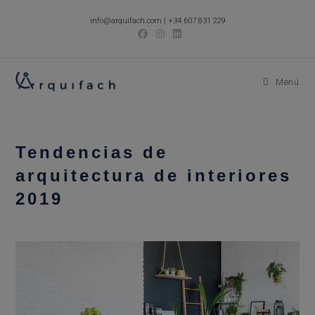
Ir
info@arquifach.com
|
+34 607 831 229
al
contenido
Menú
Tendencias de
arquitectura de interiores
2019