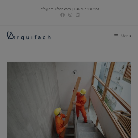
Ir
info@arquifach.com
|
+34 607 831 229
al
contenido
Menú