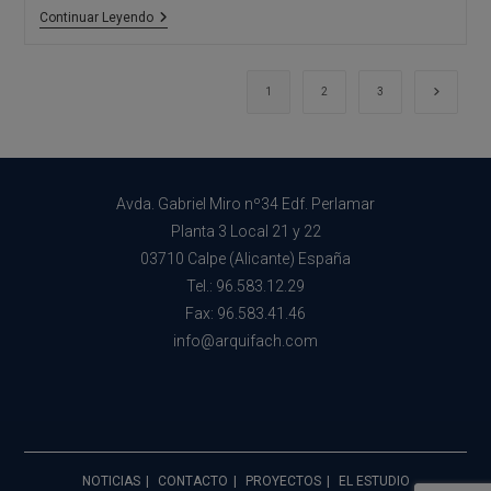
Aislamiento
Continuar Leyendo
Sostenible:
Los
Mejores
Materiales
Ir a la 
1
2
3
Avda. Gabriel Miro nº34 Edf. Perlamar
Planta 3 Local 21 y 22
03710 Calpe (Alicante) España
Tel.: 96.583.12.29
Fax: 96.583.41.46
info@arquifach.com
NOTICIAS
CONTACTO
PROYECTOS
EL ESTUDIO