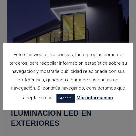
Ventajas
Este sitio web utiliza cookies, tanto propias como de
terceros, para recopilar información estadística sobre su
navegación y mostrarle publicidad relacionada con sus
preferencias, generada a partir de sus pautas de
navegación. Si continúa navegando, consideramos que
acepta su uso.
Más información
Acepto
ILUMINACIÓN LED EN
EXTERIORES