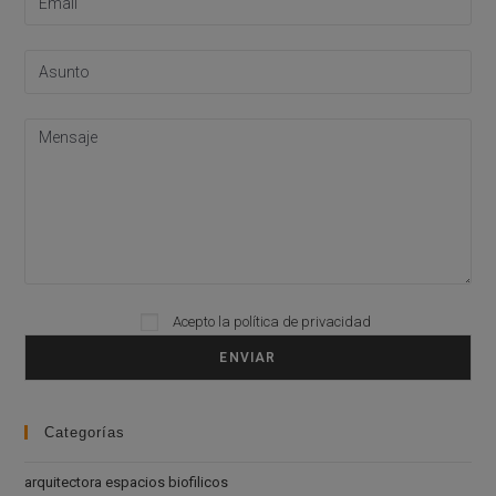
Please leave this field empty.
Acepto la
política de privacidad
Categorías
arquitectora espacios biofilicos