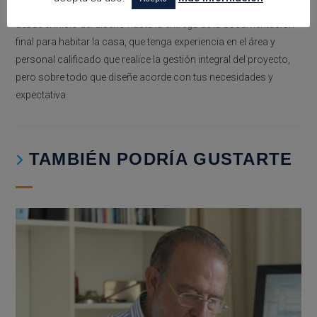
de arquitectura que te oriente y guíe durante todo el proceso
desde el inicio del diseño hasta la entrega de la documentación
final para habitar la casa, que tenga experiencia en el área y
personal calificado que realice la gestión integral del proyecto,
pero sobre todo que diseñe acorde con tus necesidades y
expectativa.
TAMBIÉN PODRÍA GUSTARTE