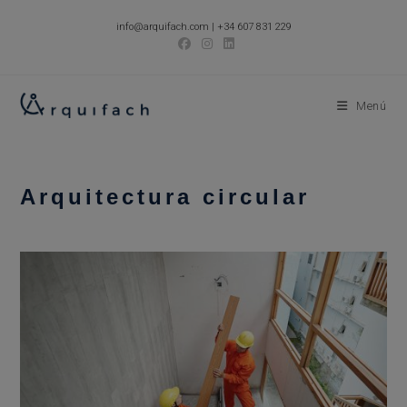
Ir
info@arquifach.com
|
+34 607 831 229
al
contenido
Menú
Arquitectura circular