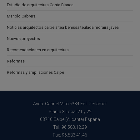
Estudio de arquitectura Costa Blanca
Manolo Cabrera
Noticias arquitectos calpe altea benissa teulada moraira javea
Nuevos proyectos
Recomendaciones en arquitectura
Reformas
Reformas y ampliaciones Calpe
Avda. Gabriel Miro nº34 Edf. Perlamar
Planta 3 Local 21 y 22
03710 Calpe (Alicante) España
Tel.: 96.583.12.29
Fax: 96.583.41.46