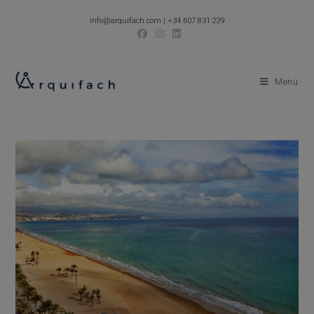
Ir
info@arquifach.com
|
+34 607 831 229
al
contenido
Menú