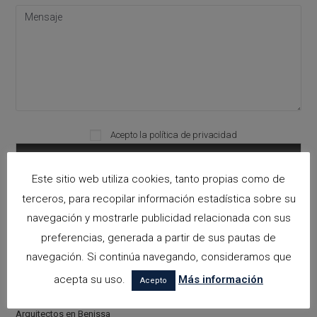
Please leave this field empty.
Acepto la
política de privacidad
Este sitio web utiliza cookies, tanto propias como de
terceros, para recopilar información estadística sobre su
Categorías
navegación y mostrarle publicidad relacionada con sus
preferencias, generada a partir de sus pautas de
arquitectora espacios biofilicos
navegación. Si continúa navegando, consideramos que
Arquitectos en Alicante
acepta su uso.
Más información
Acepto
Arquitectos en Altea
Arquitectos en Benissa