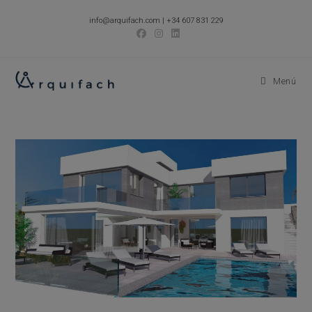
Ir
info@arquifach.com
|
+34 607 831 229
al
contenido
Menú