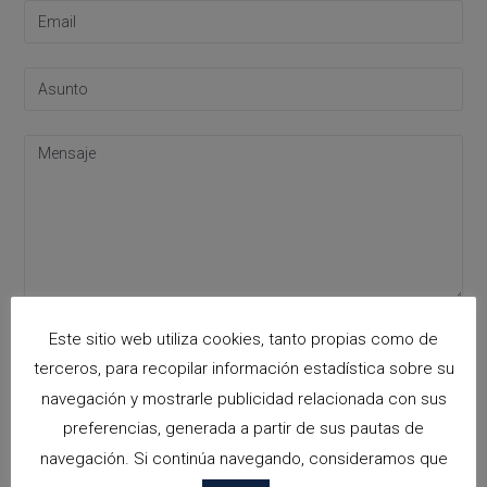
Please leave this field empty.
Acepto la
política de privacidad
Este sitio web utiliza cookies, tanto propias como de
terceros, para recopilar información estadística sobre su
navegación y mostrarle publicidad relacionada con sus
preferencias, generada a partir de sus pautas de
Categorías
navegación. Si continúa navegando, consideramos que