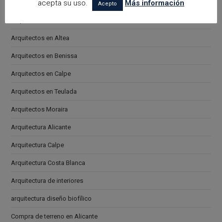
acepta su uso.
Más información
arquitectora espacios biofilicos
Acepto
Arquitectos en Alicante
Arquitectos en Altea
Arquitectos en Benissa
Arquitectos en Calpe
Arquitectos en Teulada
Arquitectos Moraira
Arquitectura Alicante
Arquitectura Calpe
Arquitectura Costa Blanca
Arquitectura de interiores
arquitectura diseño biofílico
Compra de terreno en Alicante