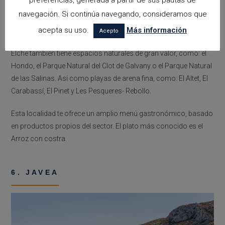
preferencias, generada a partir de sus pautas de
Son diversos los lugares en los que puedes divertirte y conocer
navegación. Si continúa navegando, consideramos que
en Elche, entre los que mencionados: Palmeral de Elche, La
acepta su uso.
Más información
Basílica, Palacio de Altamira, Museo de la Festa, entre otros.
Acepto
Elche también tiene espacios naturales de gran valor, como: el
Hondo, el Parque Natural del Clot de Galvany o el Parque Natural
de las Salinas. Así como playas de arena fina, como: El Altet, El
Carabassí, El Pinet y Les Pesqueres- Rebollo.
Esta localidad te ofrece un amplio menú gastronómico, basado
en productos propios del sector. El plato más conocido es el
Arroz con costra.
6. JAVEA