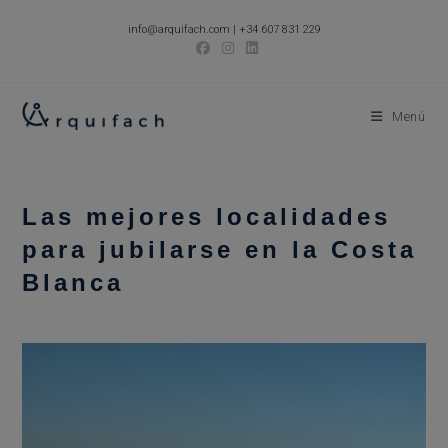
Ir
info@arquifach.com
|
+34 607 831 229
al
contenido
Menú
Las mejores localidades
para jubilarse en la Costa
Blanca