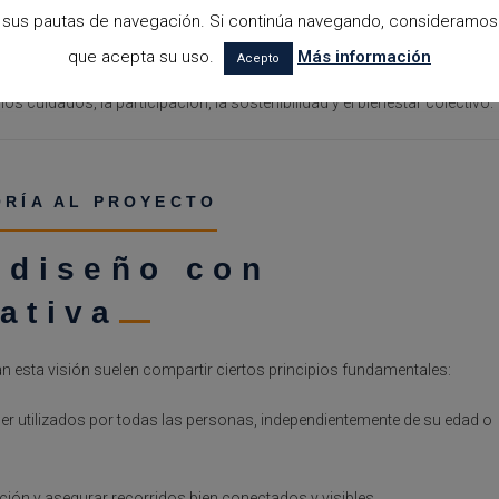
sus pautas de navegación. Si continúa navegando, consideramos
que acepta su uso.
Más información
Acepto
a eficiencia productiva o en la estética formalista, y abrir paso a una
cuidados, la participación, la sostenibilidad y el bienestar colectivo.
ORÍA AL PROYECTO
 diseño con
ativa
n esta visión suelen compartir ciertos principios fundamentales:
er utilizados por todas las personas, independientemente de su edad o
nación y asegurar recorridos bien conectados y visibles.