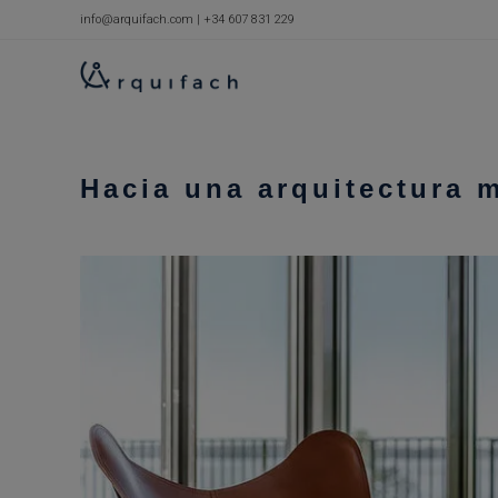
Ir
info@arquifach.com
|
+34 607 831 229
al
contenido
Hacia una arquitectura 