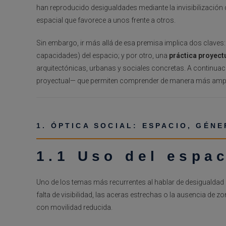
han reproducido desigualdades mediante la invisibilización d
espacial que favorece a unos frente a otros.
Sin embargo, ir más allá de esa premisa implica dos claves:
capacidades) del espacio; y por otro, una
práctica proyect
arquitectónicas, urbanas y sociales concretas. A continuac
proyectual— que permiten comprender de manera más ampli
1. ÓPTICA SOCIAL: ESPACIO, GÉN
1.1 Uso del espa
Uno de los temas más recurrentes al hablar de desigualdad e
falta de visibilidad, las aceras estrechas o la ausencia d
con movilidad reducida.