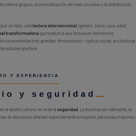
e ciertos grupos, la normalización de roles sociales y la distribución
 por un lado, una
lectura interseccional
(género, clase, raza, edad,
ual transformadora
que traduzca esa lectura en decisiones
ión se presentan tres grandes dimensiones —óptica social, profesional
a esta perspectiva.
ERO Y EXPERIENCIA
cio y seguridad
n el diseño urbano es el de la
seguridad
. La iluminación deficiente, la
e zonas de descanso afectan especialmente a mujeres, personas mayores