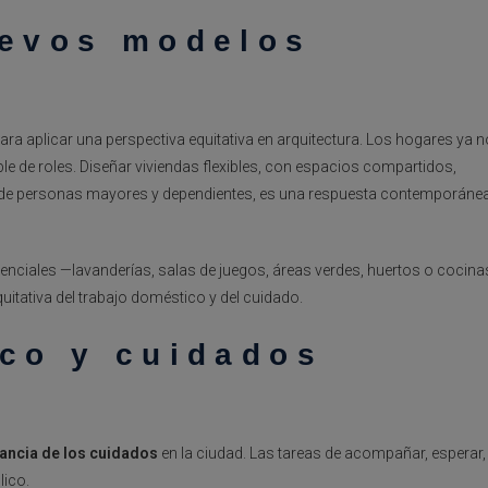
uevos modelos
para aplicar una perspectiva equitativa en arquitectura. Los hogares ya n
le de roles. Diseñar viviendas flexibles, con espacios compartidos,
 de personas mayores y dependientes, es una respuesta contemporáne
nciales —lavanderías, salas de juegos, áreas verdes, huertos o cocina
itativa del trabajo doméstico y del cuidado.
ico y cuidados
ancia de los cuidados
en la ciudad. Las tareas de acompañar, esperar,
lico.