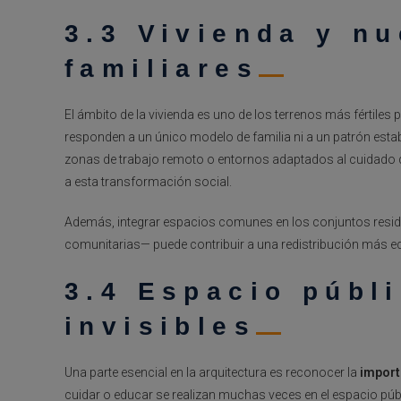
3.3 Vivienda y n
familiares
El ámbito de la vivienda es uno de los terrenos más fértiles 
responden a un único modelo de familia ni a un patrón estab
zonas de trabajo remoto o entornos adaptados al cuidado
a esta transformación social.
Además, integrar espacios comunes en los conjuntos reside
comunitarias— puede contribuir a una redistribución más equ
3.4 Espacio públ
invisibles
Una parte esencial en la arquitectura es reconocer la
import
cuidar o educar se realizan muchas veces en el espacio púb