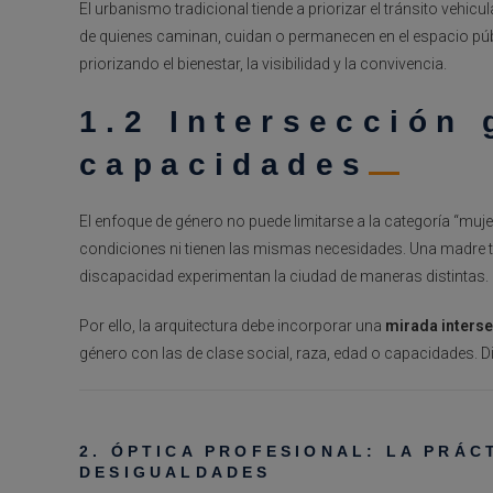
El urbanismo tradicional tiende a priorizar el tránsito vehic
de quienes caminan, cuidan o permanecen en el espacio públ
priorizando el bienestar, la visibilidad y la convivencia.
1.2 Intersección
capacidades
El enfoque de género no puede limitarse a la categoría “mu
condiciones ni tienen las mismas necesidades. Una madre t
discapacidad experimentan la ciudad de maneras distintas.
Por ello, la arquitectura debe incorporar una
mirada interse
género con las de clase social, raza, edad o capacidades. Dis
2. ÓPTICA PROFESIONAL: LA PRÁC
DESIGUALDADES