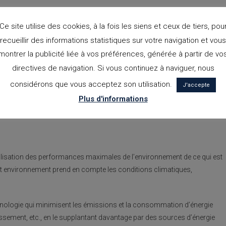
tion d’une technologie qui permet aux gens de mieux contrôler toutes le
Ce site utilise des cookies, à la fois les siens et ceux de tiers, pou
git de vivre avec plus de confort, de sécurité et d’optimiser les dépenses
recueillir des informations statistiques sur votre navigation et vous
montrer la publicité liée à vos préférences, générée à partir de vo
, le chauffage à distance, la sécurité de la maison, les sons sans fil, la
directives de navigation. Si vous continuez à naviguer, nous
 constructions en minimisant les temps et ressources utilisés et en
considérons que vous acceptez son utilisation.
J'accepte
Plus d'informations
ur l’efficacité
réalisation des performances maximales de l’environnement de ce qui est
et environnement prend en compte les conditions climatiques,
technologie qui minimisent les émissions et la consommation d’énergie
idissement, etc., en le supplantant davantage par des sources d’énergie