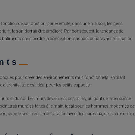
 fonction de sa fonction, par exemple, dans une maison, les gens
itorium, le son devrait être amélioré. Par conséquent, la tendance de
s bâtiments sans perdre la conception, sachant auparavant l’utilisation
nts
onçues pour créer des environnements multifonctionnels, en tirant
e d’architecture est idéal pour les petits espaces.
murs et du sol. Les murs deviennent des toiles, au goût de la personne,
 de peintures murales faites à la main, idéal pour les hommes modernes ca
concerne le sol, il rend la décoration avec des carreaux, de la terre cuite e