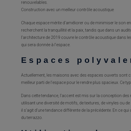
renouvelables.
Construction avec un meilleur contrôle acoustique
Chaque espace mérite d’améliorer ou de minimiser le son en
recherchent la tranquillité et la paix, tandis que dans un aud
l’architecture de 2019 couvre le contrôle acoustique dans le
qui sera donnée à l’espace.
Espaces polyvale
Actuellement, les maisons avec des espaces ouverts sont c
meilleur parti de l’espace pour le rendre plus spacieux. Ce typ
Dans cette tendance, l’accent est mis sur la conception des 
utilisant une diversité de motifs, de textures, de vinyles ou
il s’agit d’une tendance différente de la précédente. En ce qui 
du terrazzo.