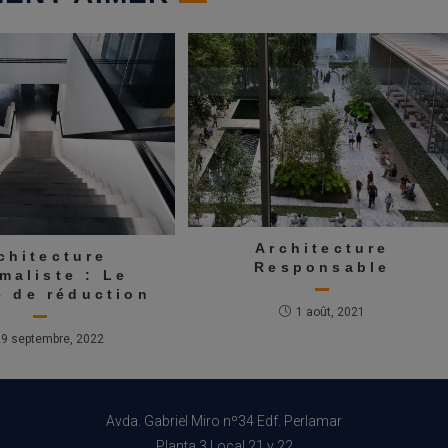
Architecture
chitecture
Responsable
maliste : Le
 de réduction
1 août, 2021
29 septembre, 2022
Avda. Gabriel Miro nº34 Edf. Perlamar
Planta 3 Local 21 y 22