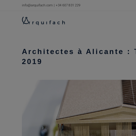
Skip
info@arquifach.com
|
+34 607 831 229
to
content
Architectes à Alicante :
2019