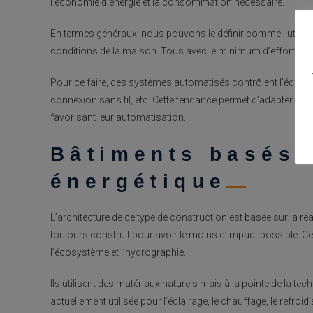
l’économie d’énergie et la consommation nécessaire.
En termes généraux, nous pouvons le définir comme l’utilisa
conditions de la maison. Tous avec le minimum d’effort. Il s’a
Pour ce faire, des systèmes automatisés contrôlent l’éclairage
connexion sans fil, etc. Cette tendance permet d’adapter les
favorisant leur automatisation.
Bâtiments basés s
énergétique
L’architecture de ce type de construction est basée sur la 
toujours construit pour avoir le moins d’impact possible. C
l’écosystème et l’hydrographie.
Ils utilisent des matériaux naturels mais à la pointe de la 
actuellement utilisée pour l’éclairage, le chauffage, le refro