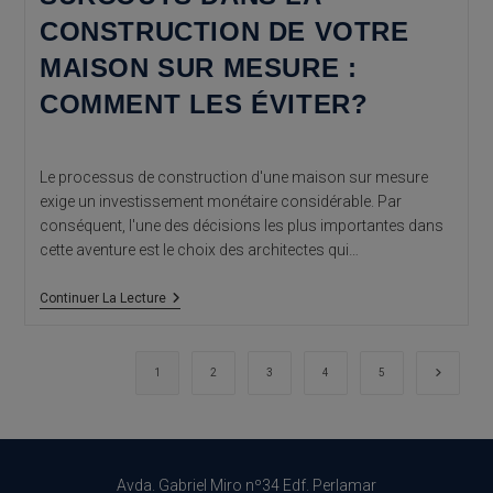
CONSTRUCTION DE VOTRE
MAISON SUR MESURE :
COMMENT LES ÉVITER?
Le processus de construction d'une maison sur mesure
exige un investissement monétaire considérable. Par
conséquent, l'une des décisions les plus importantes dans
cette aventure est le choix des architectes qui…
Surcoûts
Continuer La Lecture
Dans
La
Construction
De
Aller à 
1
2
3
4
5
Votre
Maison
Sur
Mesure
:
Comment
Avda. Gabriel Miro nº34 Edf. Perlamar
Les