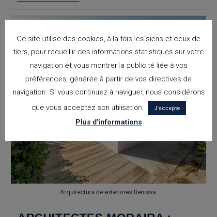
Altea
:
Recommandations
De
Conception
Ce site utilise des cookies, à la fois les siens et ceux de
De
Maison
tiers, pour recueillir des informations statistiques sur votre
Sur
navigation et vous montrer la publicité liée à vos
Mesure
préférences, générée à partir de vos directives de
navigation. Si vous continuez à naviguer, nous considérons
que vous acceptez son utilisation.
J'accepte
Plus d'informations
Arquitectura de exteriores Benissa.