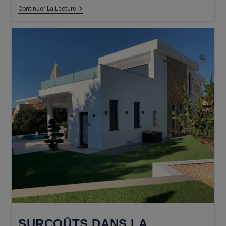
Benissa
Continuer La Lecture
Architectes
:
Maison
Intelligente
Avec
La
Domotique
SURCOÛTS DANS LA