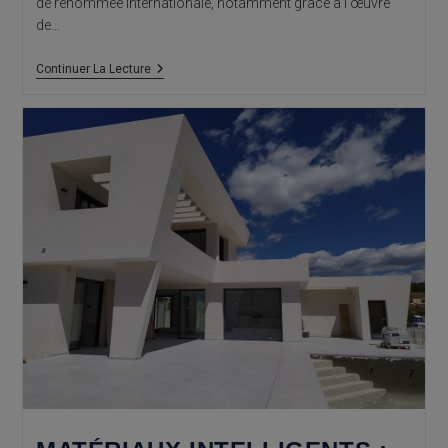
de renommée internationale, notamment grâce à l'œuvre
de…
Calpe
Continuer La Lecture
:
Architecture
Vernaculaire
Du
Centre
Historique