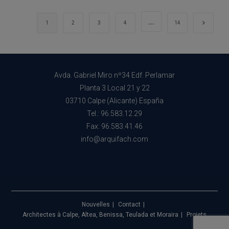
:
Comment
La
…
Aller à 
1
2
3
4
14
Technologie
Redéfinit
La
Conception
Avda. Gabriel Miro nº34 Edf. Perlamar
Planta 3 Local 21 y 22
03710 Calpe (Alicante) España
Tel.: 96.583.12.29
Fax: 96.583.41.46
info@arquifach.com
Nouvelles
Contact
Architectes à Calpe, Altea, Benissa, Teulada et Moraira
Projets