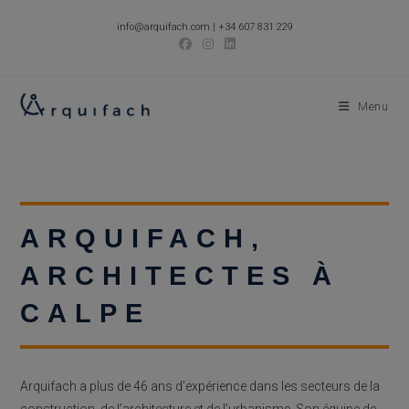
Skip
info@arquifach.com
|
+34 607 831 229
to
content
Menu
ARQUIFACH,
ARCHITECTES À
CALPE
Arquifach a plus de 46 ans d’expérience dans les secteurs de la
construction, de l’architecture et de l’urbanisme. Son équipe de