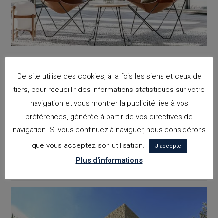
VERS UNE ARCHITECTURE
Ce site utilise des cookies, à la fois les siens et ceux de
PLUS INCLUSIVE
tiers, pour recueillir des informations statistiques sur votre
navigation et vous montrer la publicité liée à vos
La vision de l'architecture avec une perspective inclusive
préférences, générée à partir de vos directives de
part d'un postulat critique : les espaces construits ne sont
navigation. Si vous continuez à naviguer, nous considérons
pas neutres. Reconnaître cette réalité est le premier pas vers
que vous acceptez son utilisation.
un changement…
J'accepte
Plus d'informations
Vers
Continuer La Lecture
Une
Architecture
Plus
Inclusive