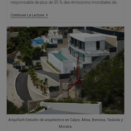
responsable de plus de 35 % des émissions mondiales de…
Matériaux
Continuer La Lecture
Éco-
Innovants
:
La
Nouvelle
Révolution
De
La
Construction
Durable
Arquifach Estudio de arquitectos en Calpe, Altea, Benissa, Teulada y
Moraira.