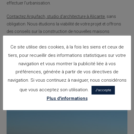
effectuer l’urbanisation.
Contactez Arquifach, studio d’architecture à Alicante
, sans
obligation. Nous étudions la viabilité de votre projet et offrons
des conseils sur la construction de nouvelles maisons
unifamiliales ou d’immeubles d’appartements touristiques. Il a le
soutien d’une équipe spécialisée sur la Costa Blanca.
Ce site utilise des cookies, à la fois les siens et ceux de
tiers, pour recueillir des informations statistiques sur votre
navigation et vous montrer la publicité liée à vos
préférences, générée à partir de vos directives de
VOUS DEVRIEZ ÉGALEMENT
navigation. Si vous continuez à naviguer, nous considérons
AIMER
que vous acceptez son utilisation.
J'accepte
Plus d'informations