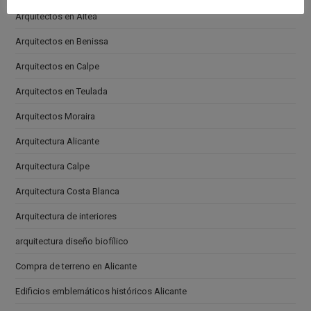
Arquitectos en Altea
Arquitectos en Benissa
Arquitectos en Calpe
Arquitectos en Teulada
Arquitectos Moraira
Arquitectura Alicante
Arquitectura Calpe
Arquitectura Costa Blanca
Arquitectura de interiores
arquitectura diseño biofílico
Compra de terreno en Alicante
Edificios emblemáticos históricos Alicante