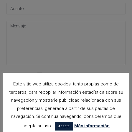
Please leave this field empty.
Acepto la
política de privacidad
Este sitio web utiliza cookies, tanto propias como de
terceros, para recopilar información estadística sobre su
navegación y mostrarle publicidad relacionada con sus
Categorías
preferencias, generada a partir de sus pautas de
navegación. Si continúa navegando, consideramos que
arquitectora espacios biofilicos
acepta su uso.
Más información
Acepto
Arquitectos en Alicante