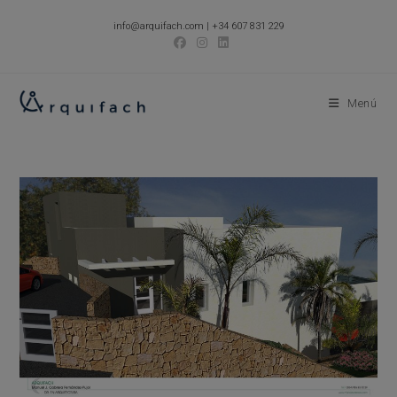
Ir
info@arquifach.com
|
+34 607 831 229
al
contenido
Menú