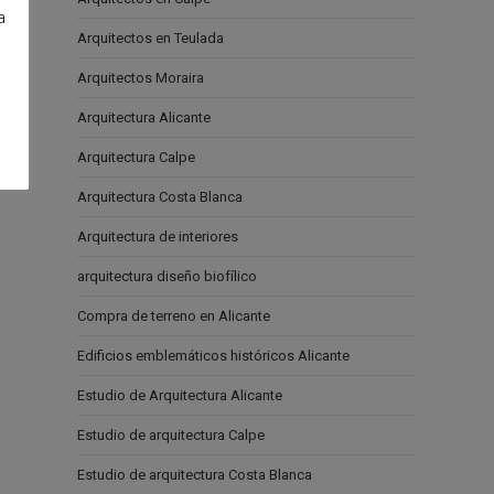
a
Arquitectos en Teulada
e
Arquitectos Moraira
Arquitectura Alicante
Arquitectura Calpe
Arquitectura Costa Blanca
Arquitectura de interiores
arquitectura diseño biofílico
Compra de terreno en Alicante
Edificios emblemáticos históricos Alicante
Estudio de Arquitectura Alicante
Estudio de arquitectura Calpe
Estudio de arquitectura Costa Blanca