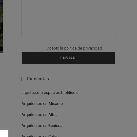
Please leave this field empty.
Acepto la
política de privacidad
Categorías
arquitectora espacios biofilicos
Arquitectos en Alicante
Arquitectos en Altea
Arquitectos en Benissa
Arquitectos en Calpe