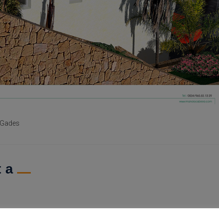
a Gades
ta