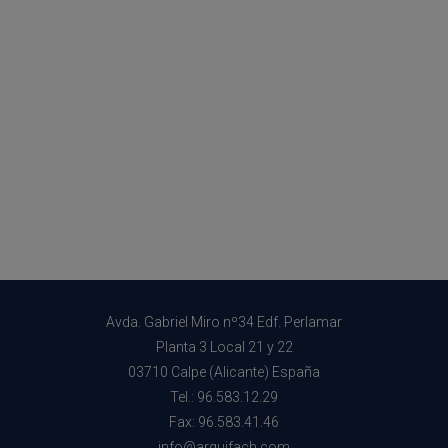
Avda. Gabriel Miro nº34 Edf. Perlamar
Planta 3 Local 21 y 22
03710 Calpe (Alicante) España
Tel.: 96.583.12.29
Fax: 96.583.41.46
info@arquifach.com