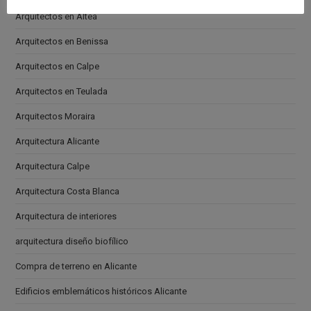
Arquitectos en Altea
Arquitectos en Benissa
Arquitectos en Calpe
Arquitectos en Teulada
Arquitectos Moraira
Arquitectura Alicante
Arquitectura Calpe
Arquitectura Costa Blanca
Arquitectura de interiores
arquitectura diseño biofílico
Compra de terreno en Alicante
Edificios emblemáticos históricos Alicante