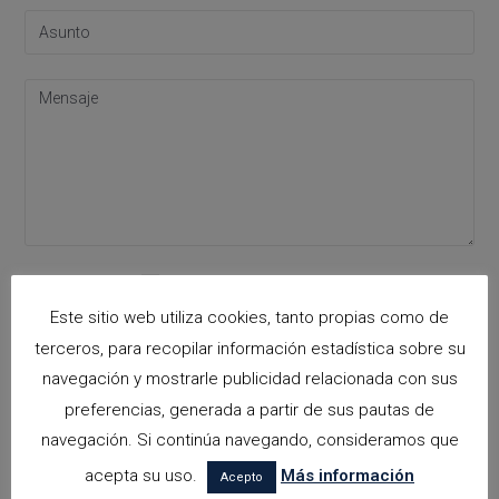
Acepto la
política de privacidad
Please leave this field empty.
Este sitio web utiliza cookies, tanto propias como de
terceros, para recopilar información estadística sobre su
navegación y mostrarle publicidad relacionada con sus
Categorías
preferencias, generada a partir de sus pautas de
navegación. Si continúa navegando, consideramos que
arquitectora espacios biofilicos
acepta su uso.
Más información
Acepto
Arquitectos en Alicante