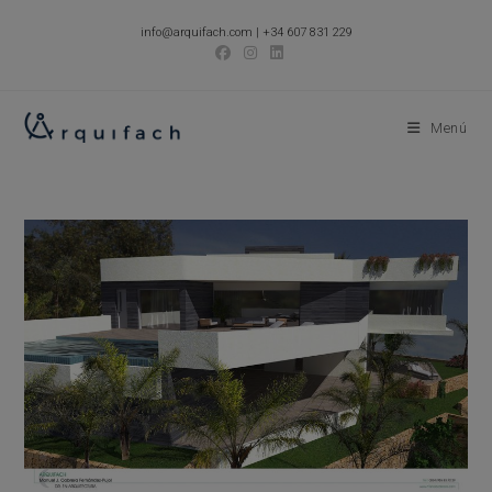
Ir
info@arquifach.com
|
+34 607 831 229
al
contenido
Menú