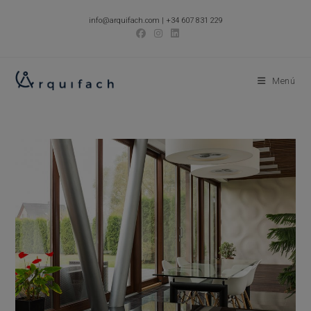
Ir
info@arquifach.com
|
+34 607 831 229
al
contenido
Menú