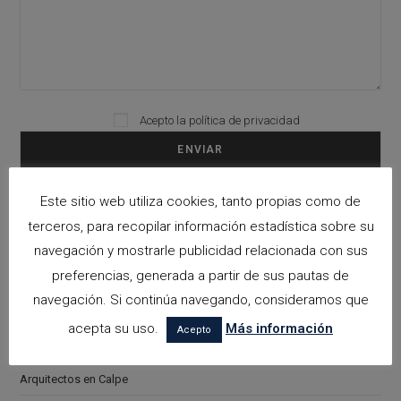
Please leave this field empty.
Acepto la
política de privacidad
Este sitio web utiliza cookies, tanto propias como de
Categorías
terceros, para recopilar información estadística sobre su
navegación y mostrarle publicidad relacionada con sus
arquitectora espacios biofilicos
preferencias, generada a partir de sus pautas de
Arquitectos en Alicante
navegación. Si continúa navegando, consideramos que
Arquitectos en Altea
acepta su uso.
Más información
Acepto
Arquitectos en Benissa
Arquitectos en Calpe