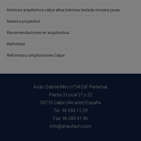
Noticias arquitectos calpe altea benissa teulada moraira javea
Nuevos proyectos
Recomendaciones en arquitectura
Reformas
Reformas y ampliaciones Calpe
Avda. Gabriel Miro nº34 Edf. Perlamar
Planta 3 Local 21 y 22
03710 Calpe (Alicante) España
Tel.: 96.583.12.29
Fax: 96.583.41.46
info@arquifach.com