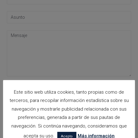
Acepto la
política de privacidad
Este sitio web utiliza cookies, tanto propias como de
Please leave this field empty.
terceros, para recopilar información estadística sobre su
navegación y mostrarle publicidad relacionada con sus
preferencias, generada a partir de sus pautas de
Categorías
navegación. Si continúa navegando, consideramos que
arquitectora espacios biofilicos
acepta su uso.
Más información
Acepto