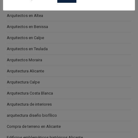
Arquitectos en Alicante
Arquitectos en Altea
Arquitectos en Benissa
Arquitectos en Calpe
Arquitectos en Teulada
Arquitectos Moraira
Arquitectura Alicante
Arquitectura Calpe
Arquitectura Costa Blanca
Arquitectura de interiores
arquitectura diseño biofílico
Compra de terreno en Alicante
Edificios emblemáticos históricos Alicante