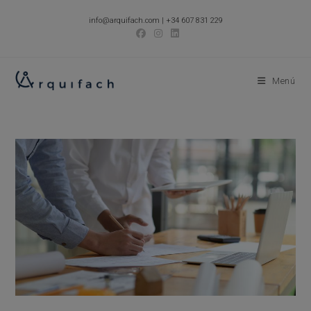
Ir
info@arquifach.com
|
+34 607 831 229
al
contenido
Menú