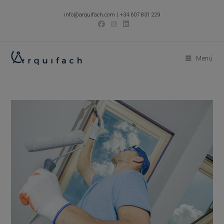
Ir
info@arquifach.com
|
+34 607 831 229
al
contenido
Menú