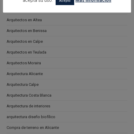
acepta su uso.
Más información
Acepto
Arquitectos en Alicante
Arquitectos en Altea
Arquitectos en Benissa
Arquitectos en Calpe
Arquitectos en Teulada
Arquitectos Moraira
Arquitectura Alicante
Arquitectura Calpe
Arquitectura Costa Blanca
Arquitectura de interiores
arquitectura diseño biofílico
Compra de terreno en Alicante