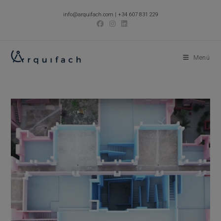
Ir
info@arquifach.com
|
+34 607 831 229
al
contenido
Menú