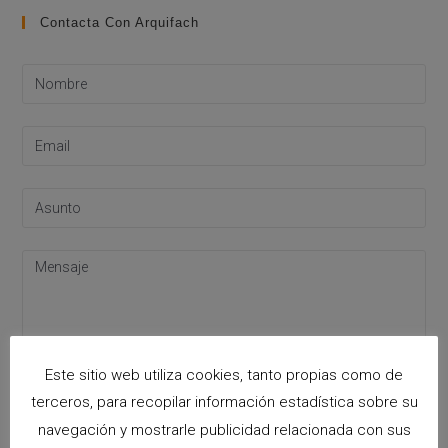
Contacta Con Arquifach
Este sitio web utiliza cookies, tanto propias como de
terceros, para recopilar información estadística sobre su
navegación y mostrarle publicidad relacionada con sus
Acepto la
política de privacidad