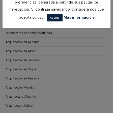
Please leave this field empty.
preferencias, generada a partir de sus pautas de
navegación. Si continúa navegando, consideramos que
acepta su uso.
Más información
Acepto
Categorías
arquitectora espacios biofilicos
Arquitectos en Alicante
Arquitectos en Altea
Arquitectos en Benissa
Arquitectos en Calpe
Arquitectos en Teulada
Arquitectos Moraira
Arquitectura Alicante
Arquitectura Calpe