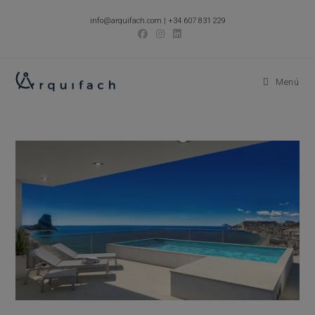
Ir
info@arquifach.com
|
+34 607 831 229
al
contenido
Menú