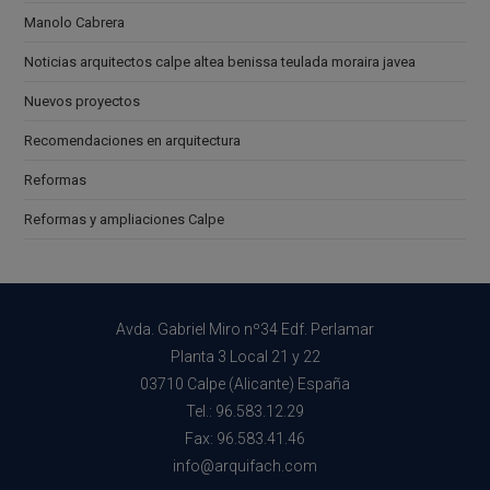
Manolo Cabrera
Noticias arquitectos calpe altea benissa teulada moraira javea
Nuevos proyectos
Recomendaciones en arquitectura
Reformas
Reformas y ampliaciones Calpe
Avda. Gabriel Miro nº34 Edf. Perlamar
Planta 3 Local 21 y 22
03710 Calpe (Alicante) España
Tel.: 96.583.12.29
Fax: 96.583.41.46
info@arquifach.com