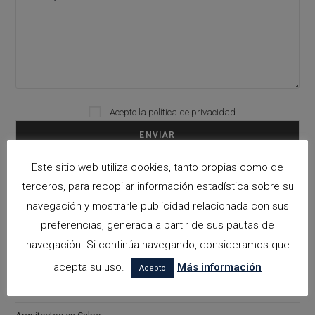
Acepto la
política de privacidad
Please leave this field empty.
Este sitio web utiliza cookies, tanto propias como de
Categorías
terceros, para recopilar información estadística sobre su
navegación y mostrarle publicidad relacionada con sus
arquitectora espacios biofilicos
preferencias, generada a partir de sus pautas de
Arquitectos en Alicante
navegación. Si continúa navegando, consideramos que
Arquitectos en Altea
acepta su uso.
Más información
Acepto
Arquitectos en Benissa