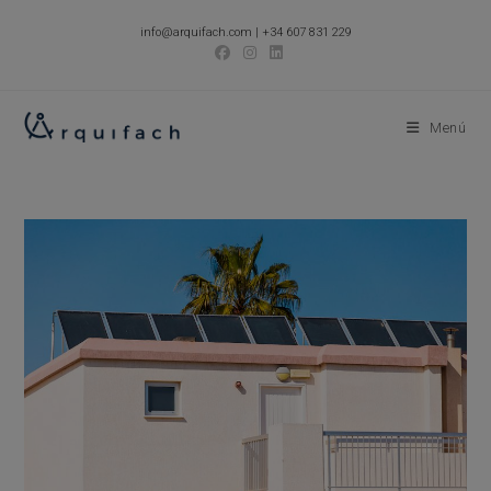
Ir
info@arquifach.com
|
+34 607 831 229
al
contenido
Menú