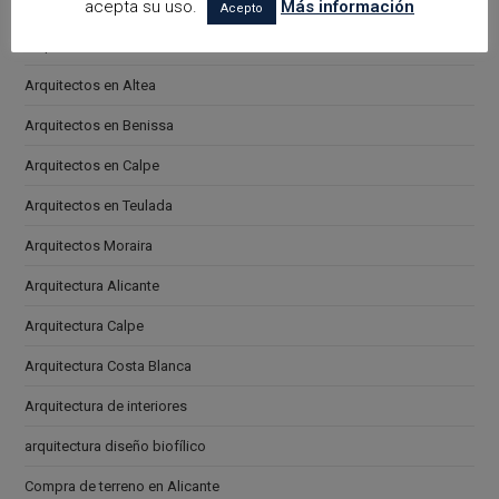
acepta su uso.
Más información
arquitectora espacios biofilicos
Acepto
Arquitectos en Alicante
Arquitectos en Altea
Arquitectos en Benissa
Arquitectos en Calpe
Arquitectos en Teulada
Arquitectos Moraira
Arquitectura Alicante
Arquitectura Calpe
Arquitectura Costa Blanca
Arquitectura de interiores
arquitectura diseño biofílico
Compra de terreno en Alicante