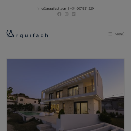
Ir
info@arquifach.com
|
+34 607 831 229
al
contenido
Menú