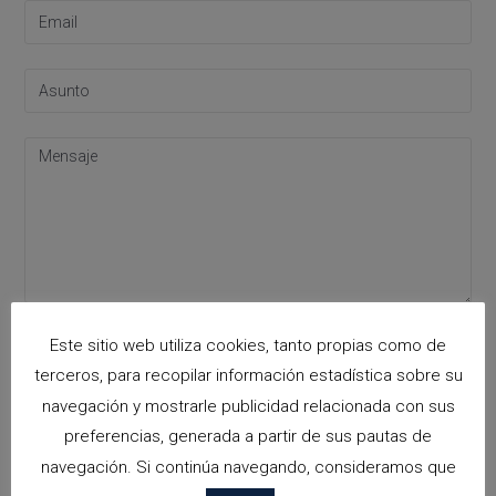
Acepto la
política de privacidad
Este sitio web utiliza cookies, tanto propias como de
Please leave this field empty.
terceros, para recopilar información estadística sobre su
navegación y mostrarle publicidad relacionada con sus
preferencias, generada a partir de sus pautas de
Categorías
navegación. Si continúa navegando, consideramos que