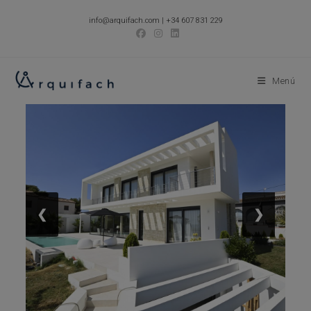
Ir
info@arquifach.com
|
+34 607 831 229
al
contenido
Menú
❮
❯