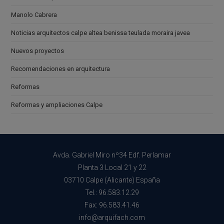
Manolo Cabrera
Noticias arquitectos calpe altea benissa teulada moraira javea
Nuevos proyectos
Recomendaciones en arquitectura
Reformas
Reformas y ampliaciones Calpe
Avda. Gabriel Miro nº34 Edf. Perlamar
Planta 3 Local 21 y 22
03710 Calpe (Alicante) España
Tel.: 96.583.12.29
Fax: 96.583.41.46
info@arquifach.com