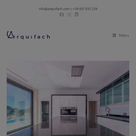
Ir
info@arquifach.com
|
+34 607 831 229
al
contenido
Menú