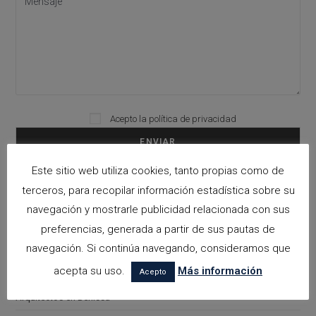
Acepto la
política de privacidad
Please leave this field empty.
Este sitio web utiliza cookies, tanto propias como de
terceros, para recopilar información estadística sobre su
Categorías
navegación y mostrarle publicidad relacionada con sus
arquitectora espacios biofilicos
preferencias, generada a partir de sus pautas de
Arquitectos en Alicante
navegación. Si continúa navegando, consideramos que
acepta su uso.
Más información
Arquitectos en Altea
Acepto
Arquitectos en Benissa