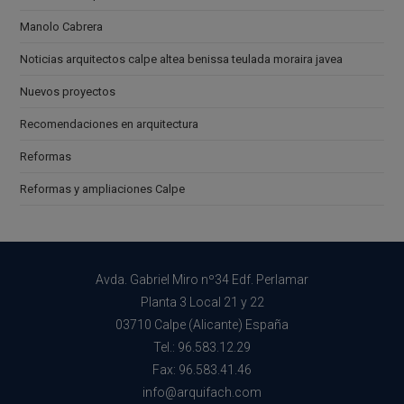
Manolo Cabrera
Noticias arquitectos calpe altea benissa teulada moraira javea
Nuevos proyectos
Recomendaciones en arquitectura
Reformas
Reformas y ampliaciones Calpe
Avda. Gabriel Miro nº34 Edf. Perlamar
Planta 3 Local 21 y 22
03710 Calpe (Alicante) España
Tel.: 96.583.12.29
Fax: 96.583.41.46
info@arquifach.com