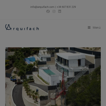
Ir
info@arquifach.com
|
+34 607 831 229
al
contenido
Menú