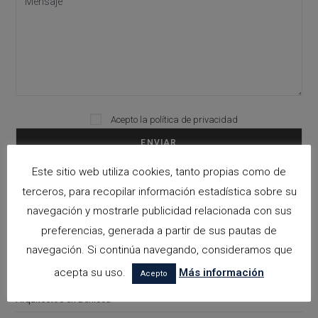
Please leave this field empty.
Acepto la
política de privacidad
Este sitio web utiliza cookies, tanto propias como de
terceros, para recopilar información estadística sobre su
Categorías
navegación y mostrarle publicidad relacionada con sus
arquitectora espacios biofilicos
preferencias, generada a partir de sus pautas de
Arquitectos en Alicante
navegación. Si continúa navegando, consideramos que
acepta su uso.
Más información
Arquitectos en Altea
Acepto
Arquitectos en Benissa