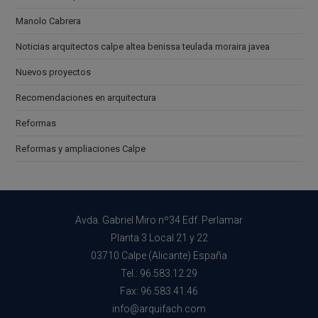
Manolo Cabrera
Noticias arquitectos calpe altea benissa teulada moraira javea
Nuevos proyectos
Recomendaciones en arquitectura
Reformas
Reformas y ampliaciones Calpe
Avda. Gabriel Miro nº34 Edf. Perlamar
Planta 3 Local 21 y 22
03710 Calpe (Alicante) España
Tel.: 96.583.12.29
Fax: 96.583.41.46
info@arquifach.com