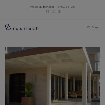
Ir
info@arquifach.com
|
+34 607 831 229
al
contenido
Menú