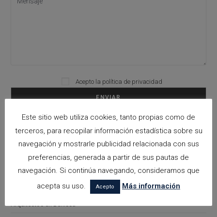
Please leave this field empty.
Acepto la
política de privacidad
Este sitio web utiliza cookies, tanto propias como de
terceros, para recopilar información estadística sobre su
Categorías
navegación y mostrarle publicidad relacionada con sus
arquitectora espacios biofilicos
preferencias, generada a partir de sus pautas de
Arquitectos en Alicante
navegación. Si continúa navegando, consideramos que
acepta su uso.
Más información
Arquitectos en Altea
Acepto
Arquitectos en Benissa