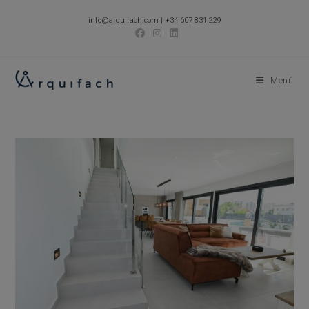
Ir
info@arquifach.com
|
+34 607 831 229
al
contenido
Menú