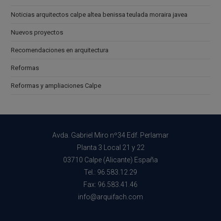
Noticias arquitectos calpe altea benissa teulada moraira javea
Nuevos proyectos
Recomendaciones en arquitectura
Reformas
Reformas y ampliaciones Calpe
Avda. Gabriel Miro nº34 Edf. Perlamar
Planta 3 Local 21 y 22
03710 Calpe (Alicante) España
Tel.: 96.583.12.29
Fax: 96.583.41.46
info@arquifach.com