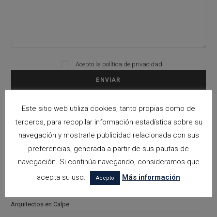
Acepto la
política de privacidad
Please leave this field empty.
Este sitio web utiliza cookies, tanto propias como de
Categorías
terceros, para recopilar información estadística sobre su
navegación y mostrarle publicidad relacionada con sus
arquitectora espacios biofilicos
preferencias, generada a partir de sus pautas de
Arquitectos en Alicante
navegación. Si continúa navegando, consideramos que
Arquitectos en Altea
acepta su uso.
Más información
Acepto
Arquitectos en Benissa
Arquitectos en Calpe