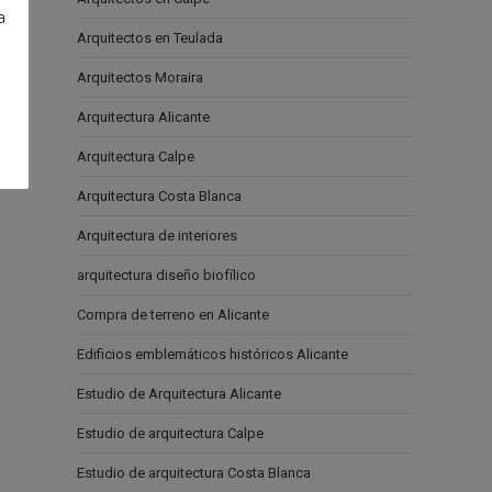
a
Arquitectos en Teulada
e
Arquitectos Moraira
Arquitectura Alicante
Arquitectura Calpe
Arquitectura Costa Blanca
Arquitectura de interiores
arquitectura diseño biofílico
Compra de terreno en Alicante
Edificios emblemáticos históricos Alicante
Estudio de Arquitectura Alicante
Estudio de arquitectura Calpe
Estudio de arquitectura Costa Blanca