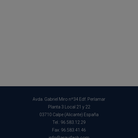
Avda. Gabriel Miro nº34 Edf. Perlamar
Planta 3 Local 21 y 22
03710 Calpe (Alicante) España
Tel.: 96.583.12.29
Fax: 96.583.41.46
info@arquifach.com