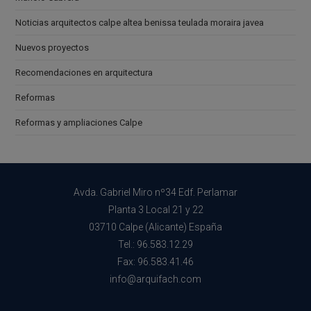
Noticias arquitectos calpe altea benissa teulada moraira javea
Nuevos proyectos
Recomendaciones en arquitectura
Reformas
Reformas y ampliaciones Calpe
Avda. Gabriel Miro nº34 Edf. Perlamar
Planta 3 Local 21 y 22
03710 Calpe (Alicante) España
Tel.: 96.583.12.29
Fax: 96.583.41.46
info@arquifach.com