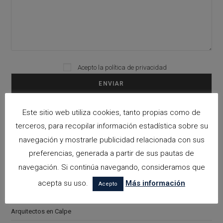
Acepto la
política de privacidad
Please leave this field empty.
Este sitio web utiliza cookies, tanto propias como de
Categorías
terceros, para recopilar información estadística sobre su
navegación y mostrarle publicidad relacionada con sus
arquitectora espacios biofilicos
preferencias, generada a partir de sus pautas de
Arquitectos en Alicante
navegación. Si continúa navegando, consideramos que
Arquitectos en Altea
acepta su uso.
Más información
Acepto
Arquitectos en Benissa
Arquitectos en Calpe