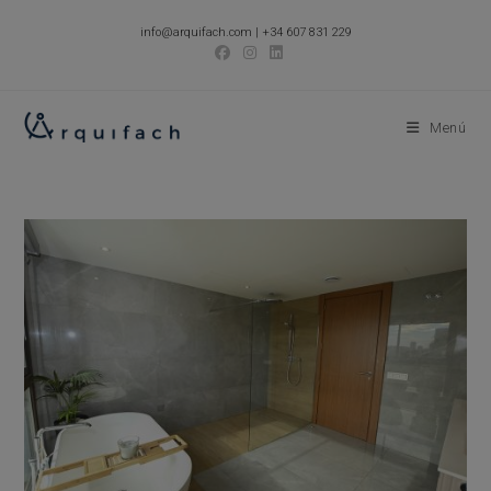
Ir
info@arquifach.com
|
+34 607 831 229
al
contenido
Menú