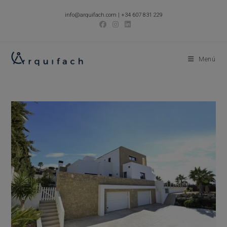
Ir
info@arquifach.com
|
+34 607 831 229
al
contenido
Menú