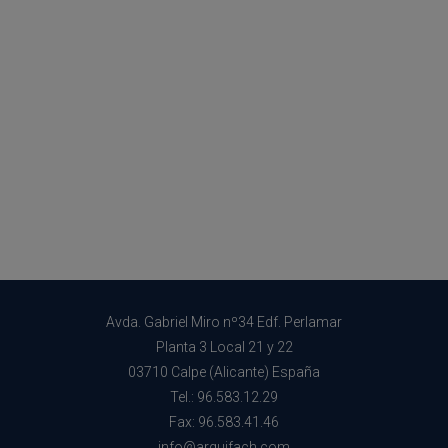
Avda. Gabriel Miro nº34 Edf. Perlamar
Planta 3 Local 21 y 22
03710 Calpe (Alicante) España
Tel.: 96.583.12.29
Fax: 96.583.41.46
info@arquifach.com