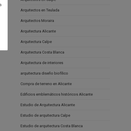
a
Arquitectos en Teulada
e
Arquitectos Moraira
Arquitectura Alicante
Arquitectura Calpe
Arquitectura Costa Blanca
Arquitectura de interiores
arquitectura diseño biofílico
Compra de terreno en Alicante
Edificios emblemáticos históricos Alicante
Estudio de Arquitectura Alicante
Estudio de arquitectura Calpe
Estudio de arquitectura Costa Blanca