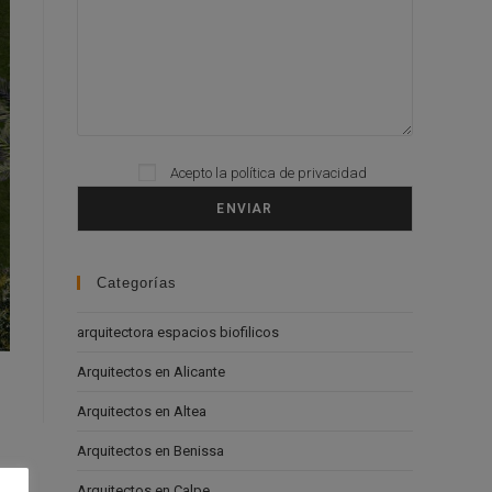
Please leave this field empty.
Acepto la
política de privacidad
Categorías
arquitectora espacios biofilicos
Arquitectos en Alicante
Arquitectos en Altea
Arquitectos en Benissa
Arquitectos en Calpe