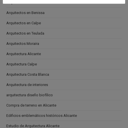
Arquitectos en Altea
Arquitectos en Benissa
Arquitectos en Calpe
Arquitectos en Teulada
Arquitectos Moraira
Arquitectura Alicante
Arquitectura Calpe
Arquitectura Costa Blanca
Arquitectura de interiores
arquitectura diseño biofílico
Compra de terreno en Alicante
Edificios emblemáticos históricos Alicante
Estudio de Arquitectura Alicante