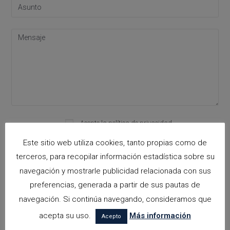
Acepto la
política de privacidad
Please leave this field empty.
Este sitio web utiliza cookies, tanto propias como de
terceros, para recopilar información estadística sobre su
navegación y mostrarle publicidad relacionada con sus
Categorías
preferencias, generada a partir de sus pautas de
arquitectora espacios biofilicos
navegación. Si continúa navegando, consideramos que
acepta su uso.
Más información
Arquitectos en Alicante
Acepto