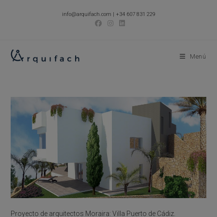
Ir
info@arquifach.com
|
+34 607 831 229
al
contenido
Menú
Proyecto de arquitectos Moraira: Villa Puerto de Cádiz.