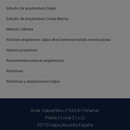
Estudio de arquitectura Calpe
Estudio de arquitectura Costa Blanca
Manolo Cabrera
Noticias arquitectos calpe altea benissa teulada moraira javea
Nuevos proyectos
Recomendaciones en arquitectura
Reformas
Reformas y ampliaciones Calpe
Avda. Gabriel Miro nº34 Edf. Perlamar
Planta 3 Local 21 y 22
03710 Calpe (Alicante) España