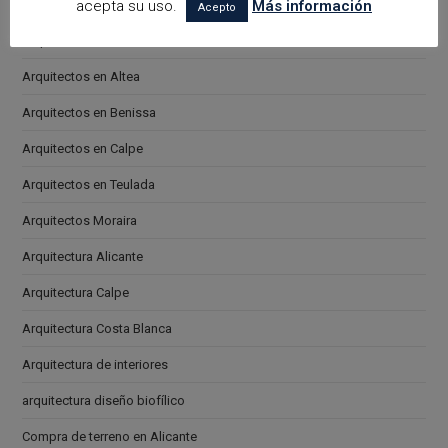
acepta su uso.
Más información
arquitectora espacios biofilicos
Acepto
Arquitectos en Alicante
Arquitectos en Altea
Arquitectos en Benissa
Arquitectos en Calpe
Arquitectos en Teulada
Arquitectos Moraira
Arquitectura Alicante
Arquitectura Calpe
Arquitectura Costa Blanca
Arquitectura de interiores
arquitectura diseño biofílico
Compra de terreno en Alicante