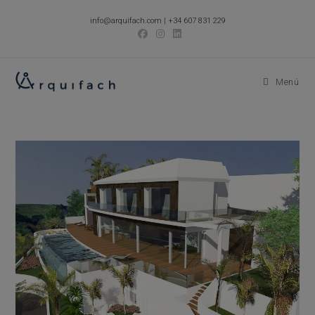
Ir
info@arquifach.com
|
+34 607 831 229
al
contenido
Menú