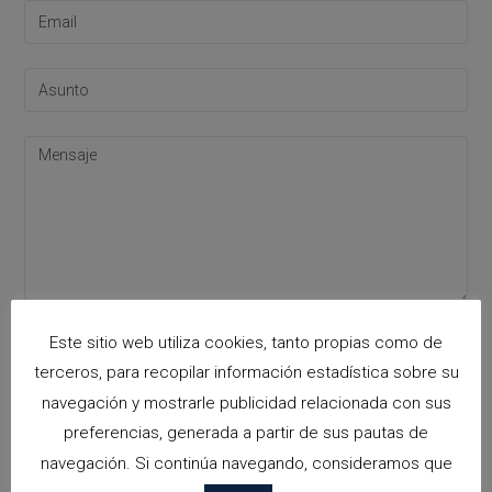
Please leave this field empty.
Acepto la
política de privacidad
Este sitio web utiliza cookies, tanto propias como de
terceros, para recopilar información estadística sobre su
navegación y mostrarle publicidad relacionada con sus
preferencias, generada a partir de sus pautas de
Categorías
navegación. Si continúa navegando, consideramos que