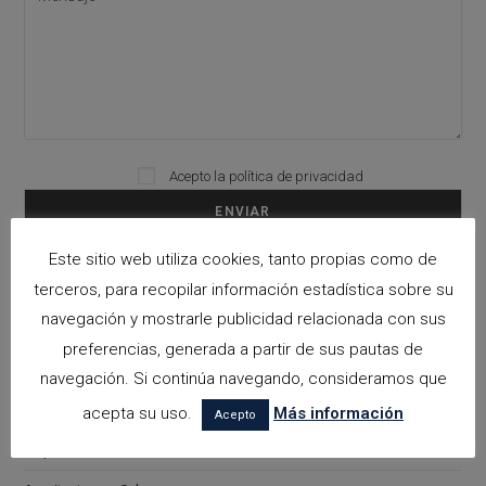
Acepto la
política de privacidad
Please leave this field empty.
Este sitio web utiliza cookies, tanto propias como de
Categorías
terceros, para recopilar información estadística sobre su
navegación y mostrarle publicidad relacionada con sus
arquitectora espacios biofilicos
preferencias, generada a partir de sus pautas de
Arquitectos en Alicante
navegación. Si continúa navegando, consideramos que
Arquitectos en Altea
acepta su uso.
Más información
Acepto
Arquitectos en Benissa