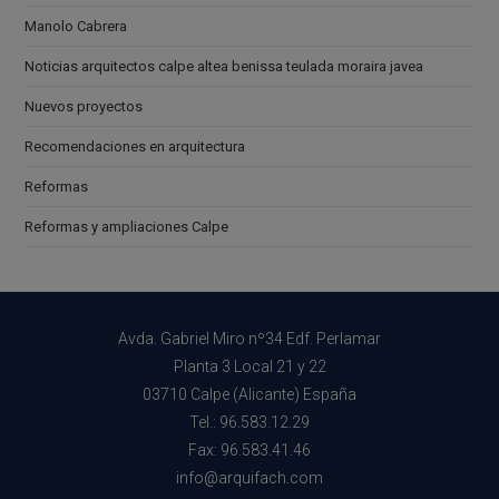
Manolo Cabrera
Noticias arquitectos calpe altea benissa teulada moraira javea
Nuevos proyectos
Recomendaciones en arquitectura
Reformas
Reformas y ampliaciones Calpe
Avda. Gabriel Miro nº34 Edf. Perlamar
Planta 3 Local 21 y 22
03710 Calpe (Alicante) España
Tel.: 96.583.12.29
Fax: 96.583.41.46
info@arquifach.com