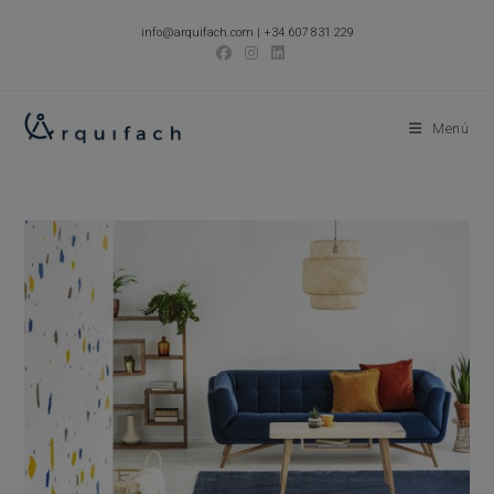
Ir
info@arquifach.com
|
+34 607 831 229
al
contenido
Menú