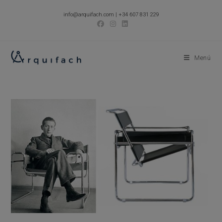
Ir
info@arquifach.com
|
+34 607 831 229
al
contenido
Menú