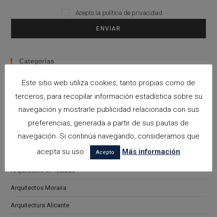
Acepto la
política de privacidad
Please leave this field empty.
Categorías
Este sitio web utiliza cookies, tanto propias como de
arquitectora espacios biofilicos
terceros, para recopilar información estadística sobre su
Arquitectos en Alicante
navegación y mostrarle publicidad relacionada con sus
Arquitectos en Altea
preferencias, generada a partir de sus pautas de
Arquitectos en Benissa
navegación. Si continúa navegando, consideramos que
acepta su uso.
Más información
Arquitectos en Calpe
Acepto
Arquitectos en Teulada
Arquitectos Moraira
Arquitectura Alicante